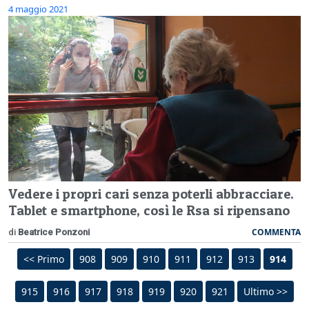
4 maggio 2021
Vedere i propri cari senza poterli abbracciare.
Tablet e smartphone, così le Rsa si ripensano
COMMENTA
di
Beatrice Ponzoni
<< Primo
908
909
910
911
912
913
914
915
916
917
918
919
920
921
Ultimo >>