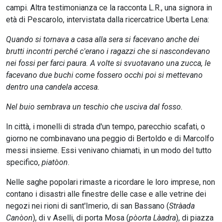
campi. Altra testimonianza ce la racconta L.R., una signora in
età di Pescarolo, intervistata dalla ricercatrice Uberta Lena:
Quando si tornava a casa alla sera si facevano anche dei
brutti incontri perché c'erano i ragazzi che si nascondevano
nei fossi per farci paura. A volte si svuotavano una zucca, le
facevano due buchi come fossero occhi poi si mettevano
dentro una candela accesa.
Nel buio sembrava un teschio che usciva dal fosso.
In città, i monelli di strada d'un tempo, parecchio scafati, o
giorno ne combinavano una peggio di Bertoldo e di Marcolfo
messi insieme. Essi venivano chiamati, in un modo del tutto
specifico,
piatòon
.
Nelle saghe popolari rimaste a ricordare le loro imprese, non
contano i disastri alle finestre delle case e alle vetrine dei
negozi nei rioni di sant'Imerio, di san Bassano (
Stràada
Canòon
), di v Aselli, di porta Mosa (
pòorta Làadra
), di piazza