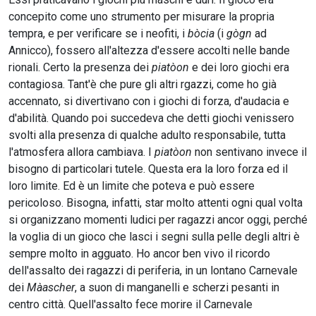
concepito come uno strumento per misurare la propria
tempra, e per verificare se i neofiti, i
bòcia
(i
gògn
ad
Annicco), fossero all'altezza d'essere accolti nelle bande
rionali. Certo la presenza dei
piatòon
e dei loro giochi era
contagiosa. Tant'è che pure gli altri rgazzi, come ho già
accennato, si divertivano con i giochi di forza, d'audacia e
d'abilità. Quando poi succedeva che detti giochi venissero
svolti alla presenza di qualche adulto responsabile, tutta
l'atmosfera allora cambiava. I
piatòon
non sentivano invece il
bisogno di particolari tutele. Questa era la loro forza ed il
loro limite. Ed è un limite che poteva e può essere
pericoloso. Bisogna, infatti, star molto attenti ogni qual volta
si organizzano momenti ludici per ragazzi ancor oggi, perché
la voglia di un gioco che lasci i segni sulla pelle degli altri è
sempre molto in agguato. Ho ancor ben vivo il ricordo
dell'assalto dei ragazzi di periferia, in un lontano Carnevale
dei
Màascher
, a suon di manganelli e scherzi pesanti in
centro città. Quell'assalto fece morire il Carnevale