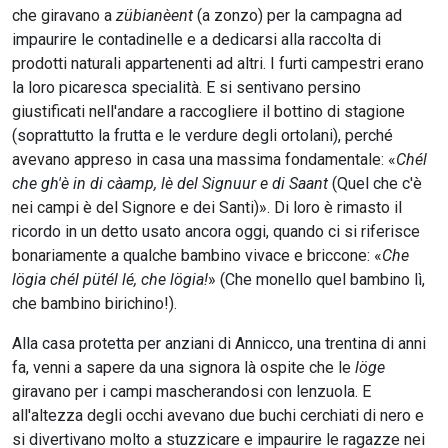
che giravano a
zübianèent
(a zonzo) per la campagna ad
impaurire le contadinelle e a dedicarsi alla raccolta di
prodotti naturali appartenenti ad altri. I furti campestri erano
la loro picaresca specialità. E si sentivano persino
giustificati nell'andare a raccogliere il bottino di stagione
(soprattutto la frutta e le verdure degli ortolani), perché
avevano appreso in casa una massima fondamentale: «
Chél
che gh'è in di càamp, lè del Signuur e di Saant
(Quel che c'è
nei campi è del Signore e dei Santi)». Di loro è rimasto il
ricordo in un detto usato ancora oggi, quando ci si riferisce
bonariamente a qualche bambino vivace e briccone: «
Che
lögia chél pütél lé, che lögia!
» (Che monello quel bambino lì,
che bambino birichino!).
Alla casa protetta per anziani di Annicco, una trentina di anni
fa, venni a sapere da una signora là ospite che le
löge
giravano per i campi mascherandosi con lenzuola. E
all'altezza degli occhi avevano due buchi cerchiati di nero e
si divertivano molto a stuzzicare e impaurire le ragazze nei