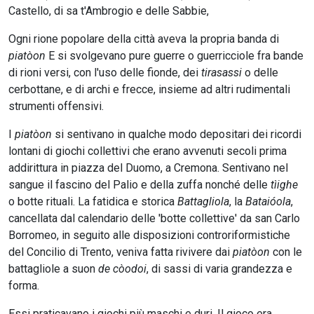
Castello, di sa t'Ambrogio e delle Sabbie,
Ogni rione popolare della città aveva la propria banda di
piatòon
E si svolgevano pure guerre o guerricciole fra bande
di rioni versi, con l'uso delle fionde, dei
tirasassi
o delle
cerbottane, e di archi e frecce, insieme ad altri rudimentali
strumenti offensivi.
I
piatòon
si sentivano in qualche modo depositari dei ricordi
lontani di giochi collettivi che erano avvenuti secoli prima
addirittura in piazza del Duomo, a Cremona. Sentivano nel
sangue il fascino del Palio e della zuffa nonché delle
tìighe
o botte rituali. La fatidica e storica
Battagliola
, la
Bataióola
,
cancellata dal calendario delle 'botte collettive' da san Carlo
Borromeo, in seguito alle disposizioni controriformistiche
del Concilio di Trento, veniva fatta rivivere dai
piatòon
con le
battagliole a suon
de còodoi
, di sassi di varia grandezza e
forma.
Essi praticavano i giochi più maschi e duri. Il gioco era