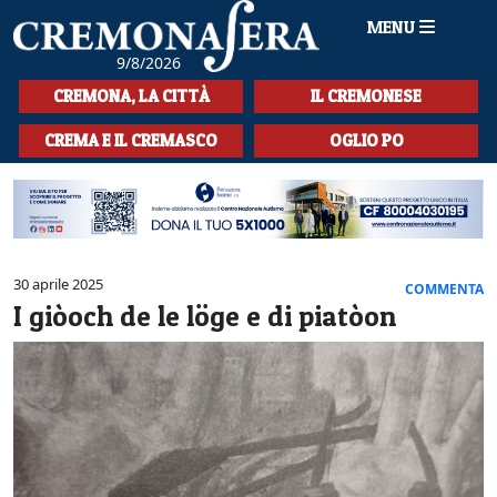
MENU
9/8/2026
HOME
CREMONA, LA CITTÀ
IL CREMONESE
CRONACA
CREMA E IL CREMASCO
OGLIO PO
SPORT
LA MUSICA
CULTURA
30 aprile 2025
COMMENTA
I giòoch de le löge e di piatòon
LA STORIA
SPETTACOLI
L'EDITORIALE
SEZIONI