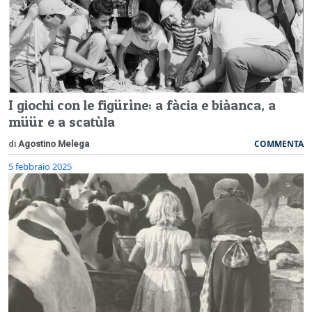
I giochi con le figürìne: a fàcia e biàanca, a
müür e a scatùla
COMMENTA
di
Agostino Melega
5 febbraio 2025