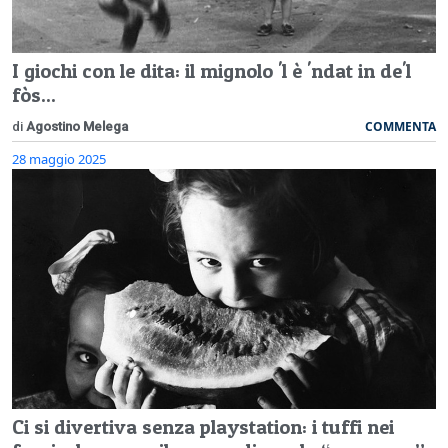
I giochi con le dita: il mignolo 'l è 'ndat in de'l
fòs...
COMMENTA
di
Agostino Melega
28 maggio 2025
Ci si divertiva senza playstation: i tuffi nei