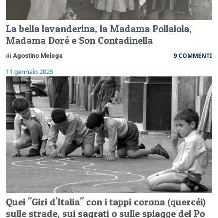
La bella lavanderina, la Madama Pollaiola,
Madama Doré e Son Contadinella
9 COMMENTI
di
Agostino Melega
11 gennaio 2025
Quei "Giri d'Italia" con i tappi corona (quercéi)
sulle strade, sui sagrati o sulle spiagge del Po