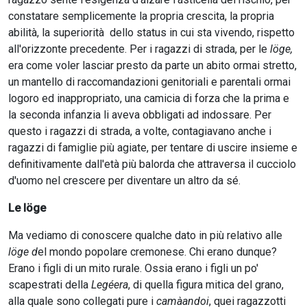
constatare semplicemente la propria crescita, la propria
abilità, la superiorità dello status in cui sta vivendo, rispetto
all'orizzonte precedente. Per i ragazzi di strada, per le
löge,
era come voler lasciar presto da parte un abito ormai stretto,
un mantello di raccomandazioni genitoriali e parentali ormai
logoro ed inappropriato, una camicia di forza che la prima e
la seconda infanzia li aveva obbligati ad indossare. Per
questo i ragazzi di strada, a volte, contagiavano anche i
ragazzi di famiglie più agiate, per tentare di uscire insieme e
definitivamente dall'età più balorda che attraversa il cucciolo
d'uomo nel crescere per diventare un altro da sé.
Le löge
Ma vediamo di conoscere qualche dato in più relativo alle
löge d
el mondo popolare cremonese. Chi erano dunque?
Erano i figli di un mito rurale. Ossia erano i figli un po'
scapestrati della
Legéera
, di quella figura mitica del grano,
alla quale sono collegati pure i
camàandoi
, quei ragazzotti