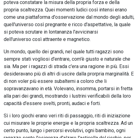
poteva constatare la misura della propria forza e della
propria scaltrezza. Quei momenti ludici così intensi erano
come una piattaforma d'osservazione dal mondo degli adulti,
quell'universo così pregnante e ricco d'aspettative, la quale
si poteva scrutare in lontananza l'avvicinarsi
dell'universo così attraente e magnetico.
Un mondo, quello dei grandi, nel quale tutti ragazzi sono
sempre stati vogliosi d'entrare, com'è giusto e naturale che
sia. Ma per i ragazzi di strada c'era una ragione in più. Essi
desideravano più di altri di uscire dalla prorpria marginalità. E
di non voler più essere subalterni a coloro che li
sopravanzavano in età. Volevano, insomma, portarsi in fretta
alla pari dei grandi, mostrando i lustrini verificabili della loro
capacità d'essere svelti, pronti, audaci e forti.
Sì i loro giochi erano veri riti di passaggio, riti di iniziazione
cui misurare le proprie energie e la propria scaltrezza. Ad un
certo punto, lungo i percorsi evolutivi, ogni bambino, ogni
ragazzo sente l'esigenza d'alzare l'asticella del rischio, per