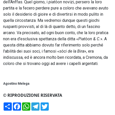
dell'Anffas. Quel giorno, i
piatòon
novizi, persero la loro
partita e la fecero perdere pure a coloro che avevano avuto
solo il desiderio di gioire e di divertirsi in modo pulito in
quella circostanza. Ma vedremoi dunque questi giochi
ruspanti provvisti, al di là di quanto detto, di un fascino
arcano. Va precisato, ad ogni buon conto, che la loro pratica
non era d'esclusiva spettanza della ditta «
Piatòon & C.
». A
questa ditta abbiamo dovuto far riferimento solo perché
l'abilità dei suoi soci, i famosi «
sòci de la Bira
», era
indiscussa, ed è ancora molto ben ricordata, a Cremona, da
coloro che si trovano oggi ad avere i capelli argentati.
Agostino Melega
© RIPRODUZIONE RISERVATA
Condividi
Facebook
WhatsApp
Telegram
Twitter