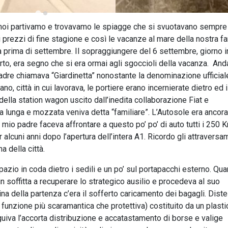
o, noi partivamo e trovavamo le spiagge che si svuotavano sempre 
i prezzi di fine stagione e così le vacanze al mare della nostra f
 prima di settembre. Il sopraggiungere del 6 settembre, giorno i
o, era segno che si era ormai agli sgoccioli della vacanza. An
dre chiamava “Giardinetta” nonostante la denominazione ufficial
o, città in cui lavorava, le portiere erano incernierate dietro ed i
ella station wagon uscito dall’inedita collaborazione Fiat e
da lunga e mozzata veniva detta “familiare”. L’Autosole era ancora
 mio padre faceva affrontare a questo po’ po’ di auto tutti i 250 
 alcuni anni dopo l’apertura dell’intera A1. Ricordo gli attraversa
 della città.
spazio in coda dietro i sedili e un po’ sul portapacchi esterno. Qu
n soffitta a recuperare lo strategico ausilio e procedeva al suo
tina della partenza c’era il sofferto caricamento dei bagagli. Dist
on funzione più scaramantica che protettiva) costituito da un plast
uiva l’accorta distribuzione e accatastamento di borse e valige