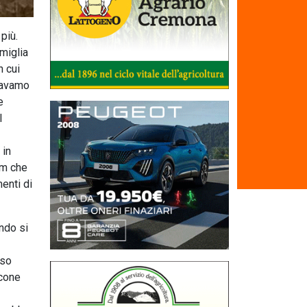
più.
amiglia
n cui
davamo
e
l
 in
Km che
menti di
ando si
eso
icone