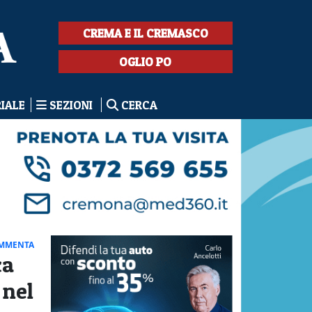
CREMA E IL CREMASCO
OGLIO PO
RIALE
SEZIONI
CERCA
MMENTA
ca
 nel