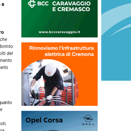
 a
ro
 che
birinto.
lti del
lamento
berto
 quanto
er
oti.
tra