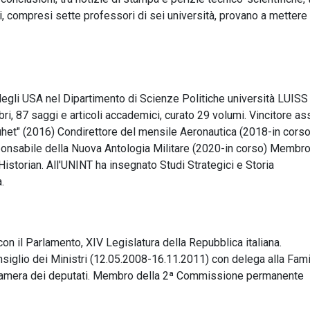
ri, compresi sette professori di sei università, provano a mettere
degli USA nel Dipartimento di Scienze Politiche università LUISS
bri, 87 saggi e articoli accademici, curato 29 volumi. Vincitore as
uhet" (2016) Condirettore del mensile Aeronautica (2018-in corso
ponsabile della Nuova Antologia Militare (2020-in corso) Membro
Historian. All'UNINT ha insegnato Studi Strategici e Storia
.
on il Parlamento, XIV Legislatura della Repubblica italiana.
siglio dei Ministri (12.05.2008-16.11.2011) con delega alla Fami
a Camera dei deputati. Membro della 2ª Commissione permanente