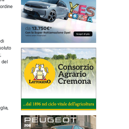
 ordine
 di
soluto
;
 del
glia,