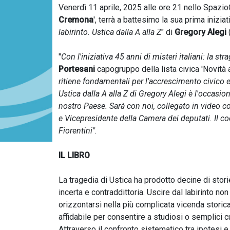
Venerdì 11 aprile, 2025 alle ore 21 nello SpazioC
Cremona
', terrà a battesimo la sua prima inizia
labirinto. Ustica dalla A alla Z
" di
Gregory Alegi
"
Con l'iniziativa 45 anni di misteri italiani: la st
Portesani
capogruppo della lista civica 'Novità
ritiene fondamentali per l'accrescimento civico e 
Ustica dalla A alla Z di Gregory Alegi è l'occasion
nostro Paese. Sarà con noi, collegato in video co
e Vicepresidente della Camera dei deputati. Il co
Fiorentini".
IL LIBRO
La tragedia di Ustica ha prodotto decine di stori
incerta e contraddittoria. Uscire dal labirinto n
orizzontarsi nella più complicata vicenda storica
affidabile per consentire a studiosi o semplici cur
Attraverso il confronto sistematico tra ipotesi e 