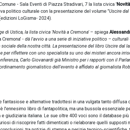
omune - Sala Eventi di Piazza Stradivari, 7 la lista civica '
Novità
tiva politico culturale con la presentazione del volume "
Uscire dal
(edizioni LoGisma- 2024).
rage di Ustica, la lista civica 'Novità a Cremona'
– spiega
Alessand
 a Cremona' -
dà l'avvio a una serie di iniziative politico – culturali
sociale della nostra città. La presentazione del libro Uscire dal la
e per riflettere con uno specialista su uno dei misteri ancora irriso
nferenza, Carlo Giovanardi già Ministro per i rapporti con il Par
ordinamento giornalistico dell'evento è affidato al giornalista Ro
e fantasiose e alternative tradottesi in una vulgata tanto diffusa
on è l'ennesimo libro di fantapolitica, ma una bussola essenziale p
 e giudiziaria italiana. Le sue oltre 400 voci sono il database più
iosi di riscoprire fatti dimenticati o rielaborare quelli supposti n
conclusioni, tra notizie di stampa e perizie tecnico-scientifiche, 