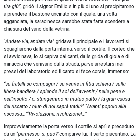
tira giù”
, gridò il signor Emilio e in più di uno si precipitarono
a prendere il bastone uncinato con il quale, una volta
agganciata, la saracinesca sarebbe stata fatta scendere a
chiusura del vano della vetrina.
“
Andate via, andate via
” gridava il principale e i lavoranti si
squagliarono dalla porta interna, verso il cortile. Il corteo che
si avvicinava, lo si capiva dai canti, dalle grida di gioia e di
minaccia che venivano dalla strada, parve arrestarsi nei
pressi del laboratorio ed il canto si fece corale, immenso:
“su fratelli su compagni / su venite in fitta schiera / sulla
libera bandiera / splende il sol dell‘avvenir / nelle pene e
nell’insulto / ci stringemmo in mutuo patto / la gran causa
del riscatto / niun di noi saprà tradir!
” “
Avanti popolo alla
riscossa...
”“
Rivoluzione, rivoluzione!..
.”
Improvvisamente la porta verso il cortile si aprì e preceduto
da un “
permesso, si può?
”comparve lui, il sarto piacentino. La