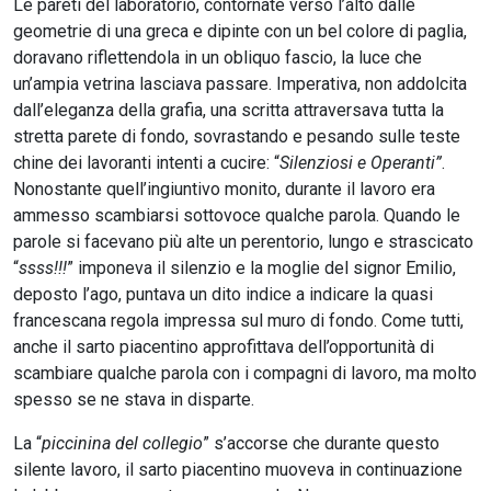
Le pareti del laboratorio, contornate verso l’alto dalle
geometrie di una greca e dipinte con un bel colore di paglia,
doravano riflettendola in un obliquo fascio, la luce che
un’ampia vetrina lasciava passare. Imperativa, non addolcita
dall’eleganza della grafia, una scritta attraversava tutta la
stretta parete di fondo, sovrastando e pesando sulle teste
chine dei lavoranti intenti a cucire: “
Silenziosi e Operanti”
.
Nonostante quell’ingiuntivo monito, durante il lavoro era
ammesso scambiarsi sottovoce qualche parola. Quando le
parole si facevano più alte un perentorio, lungo e strascicato
“
ssss!!!
” imponeva il silenzio e la moglie del signor Emilio,
deposto l’ago, puntava un dito indice a indicare la quasi
francescana regola impressa sul muro di fondo. Come tutti,
anche il sarto piacentino approfittava dell’opportunità di
scambiare qualche parola con i compagni di lavoro, ma molto
spesso se ne stava in disparte.
La “
piccinina del collegio
” s’accorse che durante questo
silente lavoro, il sarto piacentino muoveva in continuazione