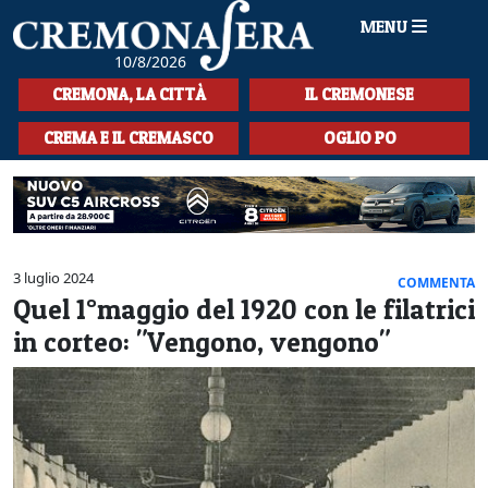
MENU
10/8/2026
HOME
CREMONA, LA CITTÀ
IL CREMONESE
CRONACA
CREMA E IL CREMASCO
OGLIO PO
SPORT
LA MUSICA
CULTURA
3 luglio 2024
COMMENTA
Quel 1°maggio del 1920 con le filatrici
LA STORIA
in corteo: "Vengono, vengono"
SPETTACOLI
L'EDITORIALE
SEZIONI