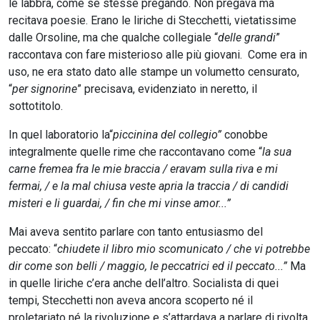
le labbra, come se stesse pregando. Non pregava ma
recitava poesie. Erano le liriche di Stecchetti, vietatissime
dalle Orsoline, ma che qualche collegiale “
delle grandi
”
raccontava con fare misterioso alle più giovani. Come era in
uso, ne era stato dato alle stampe un volumetto censurato,
“
per signorine
” precisava, evidenziato in neretto, il
sottotitolo.
In quel laboratorio la“
piccinina del collegio”
conobbe
integralmente quelle rime che raccontavano come “
la sua
carne fremea fra le mie braccia / eravam sulla riva e mi
fermai, / e la mal chiusa veste apria la traccia / di candidi
misteri e li guardai, / fin che mi vinse amor...”
Mai aveva sentito parlare con tanto entusiasmo del
peccato: “
chiudete il libro mio scomunicato / che vi potrebbe
dir come son belli / maggio, le peccatrici ed il peccato...”
Ma
in quelle liriche c’era anche dell’altro. Socialista di quei
tempi, Stecchetti non aveva ancora scoperto né il
proletariato né la rivoluzione e s’attardava a parlare di rivolta