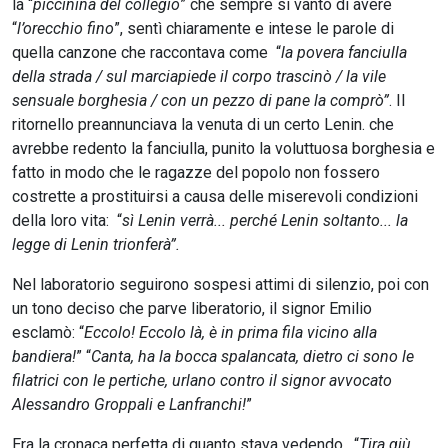
la “
piccinina del collegio
” che sempre si vantò di avere
“
l’orecchio fino
”, sentì chiaramente e intese le parole di
quella canzone che raccontava come “
la povera fanciulla
della strada / sul marciapiede il corpo trascinò / la vile
sensuale borghesia / con un pezzo di pane la comprò”
. II
ritornello preannunciava la venuta di un certo Lenin. che
avrebbe redento la fanciulla, punito la voluttuosa borghesia e
fatto in modo che le ragazze del popolo non fossero
costrette a prostituirsi a causa delle miserevoli condizioni
della loro vita: “
sì Lenin verrà... perché Lenin soltanto... la
legge di Lenin trionferà”.
Nel laboratorio seguirono sospesi attimi di silenzio, poi con
un tono deciso che parve liberatorio, il signor Emilio
esclamò: “
Eccolo! Eccolo là, è in prima fila vicino alla
bandiera!
” “
Canta, ha la bocca spalancata, dietro ci sono le
filatrici con le pertiche, urlano contro il signor avvocato
Alessandro Groppali e Lanfranchi!
”
Era la cronaca perfetta di quanto stava vedendo. “
Tira giù,