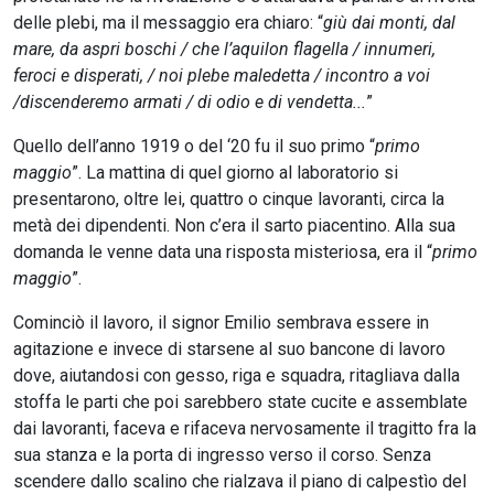
delle plebi, ma il messaggio era chiaro: “
giù dai monti, dal
mare, da aspri boschi / che l’aquilon flagella / innumeri,
feroci e disperati, / noi plebe maledetta / incontro a voi
/discenderemo armati / di odio e di vendetta...
”
Quello dell’anno 1919 o del ‘20 fu il suo primo “
primo
maggio
”. La mattina di quel giorno al laboratorio si
presentarono, oltre lei, quattro o cinque lavoranti, circa la
metà dei dipendenti. Non c’era il sarto piacentino. Alla sua
domanda le venne data una risposta misteriosa, era il “
primo
maggio
”.
Cominciò il lavoro, il signor Emilio sembrava essere in
agitazione e invece di starsene al suo bancone di lavoro
dove, aiutandosi con gesso, riga e squadra, ritagliava dalla
stoffa le parti che poi sarebbero state cucite e assemblate
dai lavoranti, faceva e rifaceva nervosamente il tragitto fra la
sua stanza e la porta di ingresso verso il corso. Senza
scendere dallo scalino che rialzava il piano di calpestìo del