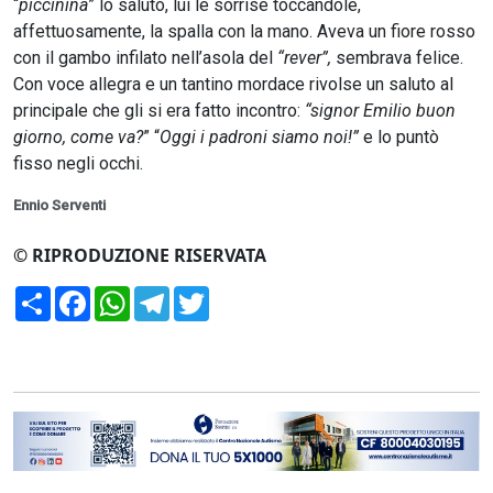
“
piccinina
” lo salutò, lui le sorrise toccandole,
affettuosamente, la spalla con la mano. Aveva un fiore rosso
con il gambo infilato nell’asola del
“rever”,
sembrava felice.
Con voce allegra e un tantino mordace rivolse un saluto al
principale che gli si era fatto incontro:
“signor Emilio buon
giorno, come va?
” “
Oggi i padroni siamo noi!”
e lo puntò
fisso negli occhi.
Ennio Serventi
© RIPRODUZIONE RISERVATA
Condividi
Facebook
WhatsApp
Telegram
Twitter