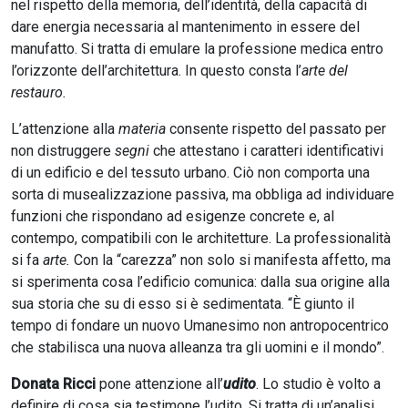
nel rispetto della memoria, dell’identità, della capacità di
dare energia necessaria al mantenimento in essere del
manufatto. Si tratta di emulare la professione medica entro
l’orizzonte dell’architettura. In questo consta l’
arte del
restauro.
L’attenzione alla
materia
consente rispetto del passato per
non distruggere
segni
che attestano i caratteri identificativi
di un edificio e del tessuto urbano. Ciò non comporta una
sorta di musealizzazione passiva, ma obbliga ad individuare
funzioni che rispondano ad esigenze concrete e, al
contempo, compatibili con le architetture. La professionalità
si fa
arte.
Con la “carezza” non solo si manifesta affetto, ma
si sperimenta cosa l’edificio comunica: dalla sua origine alla
sua storia che su di esso si è sedimentata. “È giunto il
tempo di fondare un nuovo Umanesimo non antropocentrico
che stabilisca una nuova alleanza tra gli uomini e il mondo”.
Donata Ricci
pone attenzione all’
udito
. Lo studio è volto a
definire di cosa sia testimone l’udito. Si tratta di un’analisi