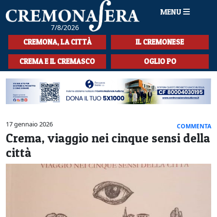
MENU
7/8/2026
HOME
CREMONA, LA CITTÀ
IL CREMONESE
CRONACA
CREMA E IL CREMASCO
OGLIO PO
SPORT
LA MUSICA
CULTURA
17 gennaio 2026
COMMENTA
Crema, viaggio nei cinque sensi della
LA STORIA
città
SPETTACOLI
L'EDITORIALE
SEZIONI