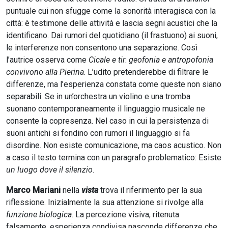
puntuale cui non sfugge come la sonorità interagisca con la
città: è testimone delle attività e lascia segni acustici che la
identificano. Dai rumori del quotidiano (il frastuono) ai suoni,
le interferenze non consentono una separazione. Così
l’autrice osserva come
Cicale e tir
:
geofonia
e antropofonia
convivono alla Pierina
. L’udito pretenderebbe di filtrare le
differenze, ma l’esperienza constata come queste non siano
separabili. Se in un’orchestra un violino e una tromba
suonano contemporaneamente il linguaggio musicale ne
consente la copresenza. Nel caso in cui la persistenza di
suoni antichi si fondino con rumori il linguaggio si fa
disordine. Non esiste comunicazione, ma caos acustico. Non
a caso il testo termina con un paragrafo problematico: Esiste
un luogo dove il silenzio
.
Marco Mariani
nella
vista
trova il riferimento per la sua
riflessione. Inizialmente la sua attenzione si rivolge alla
funzione biologica
. La percezione visiva, ritenuta
falsamente, esperienza condivisa nasconde differenze che