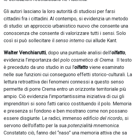
Gli autori lasciano la loro autorità di studiosi per farsi
cittadini fra i cittadini. Al contempo, si evidenzia un metodo
di studio: un approccio urbanistico nuovo che consente una
conoscenza che consente di valorizzare tutti i sensi. Solo
così si può sollecitare il
senso interno
cui allude Kant.
Walter Venchiarutti
, dopo una puntuale analisi dell’
olfatto
,
evidenzia l’importanza del
polo cosmetico di Crema
. Il testo
è preceduto da uno studio in cui l’
olfatto
viene esaminato
nelle sue funzioni cui conseguono effetti storico-culturali. La
lettura retroattiva dei fenomeni connessi a questo senso
permette di porre Crema entro un orizzonte territoriale più
ampio. Ciò evidenzia l’importantissima iniziativa di cui gli
imprenditori si sono fatti carico costituendo il polo. Memoria
e presenza si fondono e ben mostrano come non possano
essere disgiunte. Le radici, immenso
edificio del ricordo
, si
servono dell’olfatto per la sua
potenzialità mnemonica
.
Constatato ciò, fanno del “naso” una memoria attiva che sa