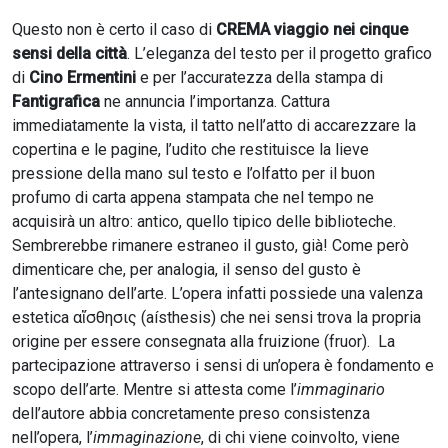
Questo non è certo il caso di
CREMA viaggio nei cinque
sensi della città
. L’eleganza del testo per il progetto grafico
di
Cino Ermentini
e per l’accuratezza della stampa di
Fantigrafica
ne annuncia l’importanza. Cattura
immediatamente la vista, il tatto nell’atto di accarezzare la
copertina e le pagine, l’udito che restituisce la lieve
pressione della mano sul testo e l’olfatto per il buon
profumo di carta appena stampata che nel tempo ne
acquisirà un altro: antico, quello tipico delle biblioteche.
Sembrerebbe rimanere estraneo il gusto, già! Come però
dimenticare che, per analogia, il senso del gusto è
l’antesignano dell’arte. L’opera infatti possiede una valenza
estetica αἴσθησις (aísthesis) che nei sensi trova la propria
origine per essere consegnata alla fruizione (fruor). La
partecipazione attraverso i sensi di un’opera è fondamento e
scopo dell’arte. Mentre si attesta come l’
immaginario
dell’autore abbia concretamente preso consistenza
nell’opera, l’
immaginazione
, di chi viene coinvolto, viene