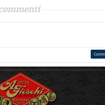
commenti
Comm