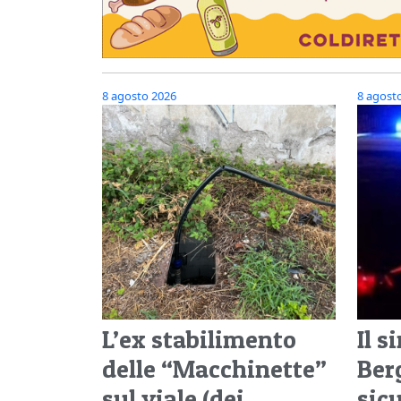
8 agosto 2026
8 agost
L’ex stabilimento
Il s
delle “Macchinette”
Ber
sul viale (dei
sic