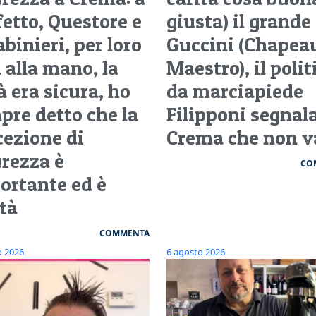
fetto, Questore e
giusta) il grande
binieri, per loro
Guccini (Chapea
 alla mano, la
Maestro), il polit
à era sicura, ho
da marciapiede
pre detto che la
Filipponi segnala
cezione di
Crema che non 
urezza è
CO
ortante ed è
ltà
COMMENTA
o 2026
6 agosto 2026