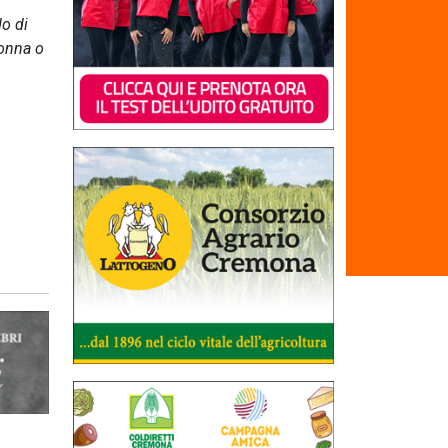
do di
donna o