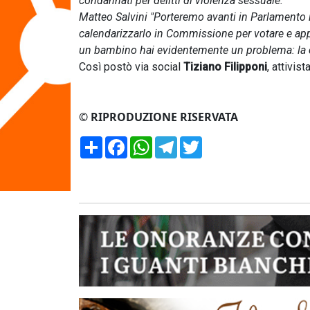
condannati per delitti di violenza sessuale.
Matteo Salvini "Porteremo avanti in Parlamento i
calendarizzarlo in Commissione per votare e ap
un bambino hai evidentemente un problema: la co
Così postò via social
Tiziano Filipponi
, attivis
© RIPRODUZIONE RISERVATA
Condividi
Facebook
WhatsApp
Telegram
Twitter