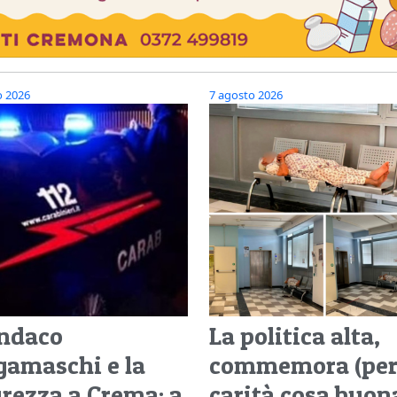
o 2026
7 agosto 2026
indaco
La politica alta,
gamaschi e la
commemora (pe
urezza a Crema: a
carità cosa buon