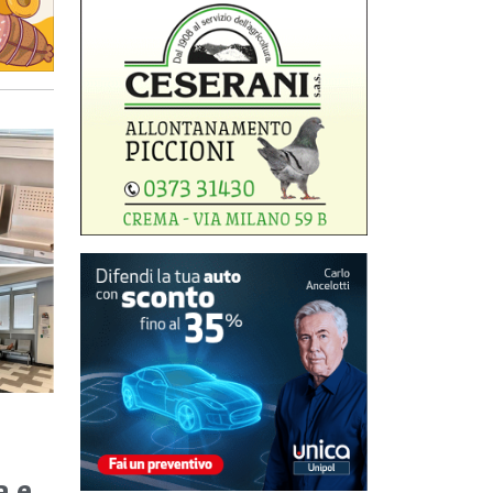
r
a e