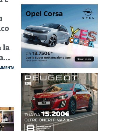
u
ico
 la
va…
MMENTA