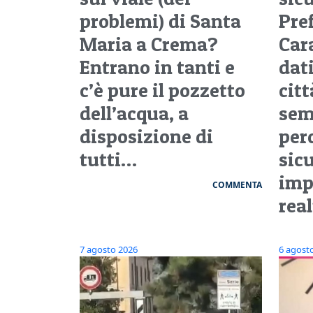
problemi) di Santa
Pre
Maria a Crema?
Cara
Entrano in tanti e
dati
c’è pure il pozzetto
citt
dell’acqua, a
sem
disposizione di
per
tutti…
sic
imp
COMMENTA
rea
7 agosto 2026
6 agost