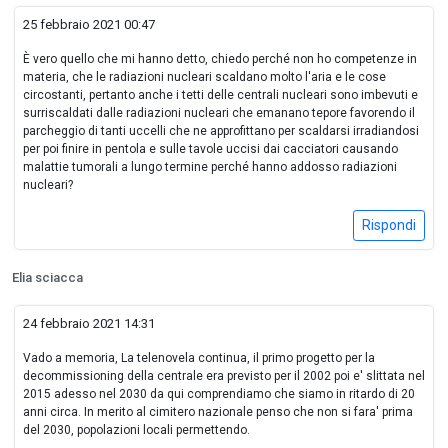
25 febbraio 2021 00:47
È vero quello che mi hanno detto, chiedo perché non ho competenze in
materia, che le radiazioni nucleari scaldano molto l'aria e le cose
circostanti, pertanto anche i tetti delle centrali nucleari sono imbevuti e
surriscaldati dalle radiazioni nucleari che emanano tepore favorendo il
parcheggio di tanti uccelli che ne approfittano per scaldarsi irradiandosi
per poi finire in pentola e sulle tavole uccisi dai cacciatori causando
malattie tumorali a lungo termine perché hanno addosso radiazioni
nucleari?
Rispondi
Elia sciacca
24 febbraio 2021 14:31
Vado a memoria, La telenovela continua, il primo progetto per la
decommissioning della centrale era previsto per il 2002 poi e' slittata nel
2015 adesso nel 2030 da qui comprendiamo che siamo in ritardo di 20
anni circa. In merito al cimitero nazionale penso che non si fara' prima
del 2030, popolazioni locali permettendo.