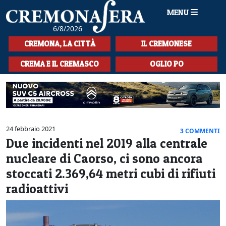
MENU
6/8/2026
HOME
CREMONA, LA CITTÀ
IL CREMONESE
CRONACA
CREMA E IL CREMASCO
OGLIO PO
SPORT
LA MUSICA
CULTURA
24 febbraio 2021
3 COMMENTI
Due incidenti nel 2019 alla centrale
LA STORIA
nucleare di Caorso, ci sono ancora
SPETTACOLI
stoccati 2.369,64 metri cubi di rifiuti
radioattivi
L'EDITORIALE
SEZIONI