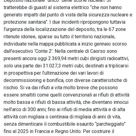
Deposito nazionale “unico” delle scorie nucleari. Si
tratterebbe di guasti al sistema elettrico “che non hanno
generato impatti dal punto di vista della sicurezza nucleare e
protezione sanitaria”. I due incidenti ripropongono tuttavia
l’urgenza della localizzazione del deposito, tra le 67 zone
ritenute idonee, sparse su tutto il territorio nazionale,
individuate nella mappa pubblicata a inizio gennaio scorso
dall’esecutivo ‘Conte 2’. Nella centrale di Caorso sono
presenti ancora oggi 2.369,94 metri cubi dirigisti radioattivi,
solo una parte dei 31.027,3 metri cubi, destinati a triplicarsi
in prospettiva per l’ultimazione dei vari lavori di
decommissioning e bonifica, con diverse caratteristiche di
rischio. Si va dai rifiuti a vita molto breve che possono
essere smaltiti come quelli convenzionali ai rifiuti di attività
molto bassa e rifiuti di bassa attività, che diventano innocui
nell’arco di 300 anni; fino ai rifiuti di media attività e di alta
attività con migliaia o centinaia di migliaia di anni di vita,
senza dimenticare il combustibile esaurito “parcheggiato”
fino al 2025 in Francia e Regno Unito. Per costruire il