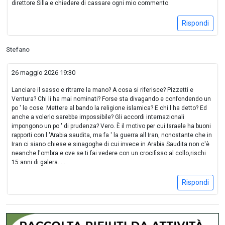
direttore Silla e chiedere di cassare ogni mio commento.
Rispondi
Stefano
26 maggio 2026 19:30
Lanciare il sasso e ritrarre la mano? A cosa si riferisce? Pizzetti e
Ventura? Chi li ha mai nominati? Forse sta divagando e confondendo un
po ' le cose. Mettere al bando la religione islamica? E chi l ha detto? Ed
anche a volerlo sarebbe impossibile? Gli accordi internazionali
impongono un po ' di prudenza? Vero. È il motivo per cui Israele ha buoni
rapporti con l 'Arabia saudita, ma fa ' la guerra all Iran, nonostante che in
Iran ci siano chiese e sinagoghe di cui invece in Arabia Saudita non c'è
neanche l'ombra e ove se ti fai vedere con un crocifisso al collo,rischi
15 anni di galera.....
Rispondi