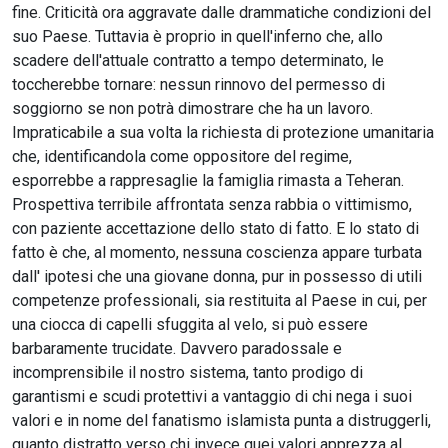
fine. Criticità ora aggravate dalle drammatiche condizioni del
suo Paese. Tuttavia è proprio in quell'inferno che, allo
scadere dell'attuale contratto a tempo determinato, le
toccherebbe tornare: nessun rinnovo del permesso di
soggiorno se non potrà dimostrare che ha un lavoro.
Impraticabile a sua volta la richiesta di protezione umanitaria
che, identificandola come oppositore del regime,
esporrebbe a rappresaglie la famiglia rimasta a Teheran.
Prospettiva terribile affrontata senza rabbia o vittimismo,
con paziente accettazione dello stato di fatto. E lo stato di
fatto è che, al momento, nessuna coscienza appare turbata
dall' ipotesi che una giovane donna, pur in possesso di utili
competenze professionali, sia restituita al Paese in cui, per
una ciocca di capelli sfuggita al velo, si può essere
barbaramente trucidate. Davvero paradossale e
incomprensibile il nostro sistema, tanto prodigo di
garantismi e scudi protettivi a vantaggio di chi nega i suoi
valori e in nome del fanatismo islamista punta a distruggerli,
quanto distratto verso chi invece quei valori apprezza al