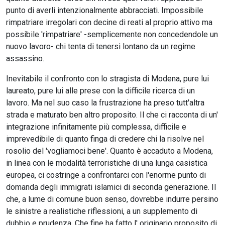
punto di averli intenzionalmente abbracciati. Impossibile
rimpatriare irregolari con decine di reati al proprio attivo ma
possibile 'rimpatriare' -semplicemente non concedendole un
nuovo lavoro- chi tenta di tenersi lontano da un regime
assassino.
Inevitabile il confronto con lo stragista di Modena, pure lui
laureato, pure lui alle prese con la difficile ricerca di un
lavoro. Ma nel suo caso la frustrazione ha preso tutt'altra
strada e maturato ben altro proposito. Il che ci racconta di un'
integrazione infinitamente più complessa, difficile e
imprevedibile di quanto finga di credere chi la risolve nel
rosolio del 'vogliamoci bene'. Quanto è accaduto a Modena,
in linea con le modalità terroristiche di una lunga casistica
europea, ci costringe a confrontarci con l'enorme punto di
domanda degli immigrati islamici di seconda generazione. Il
che, a lume di comune buon senso, dovrebbe indurre persino
le sinistre a realistiche riflessioni, a un supplemento di
dubbio e prudenza. Che fine ha fatto l' originario proposito di