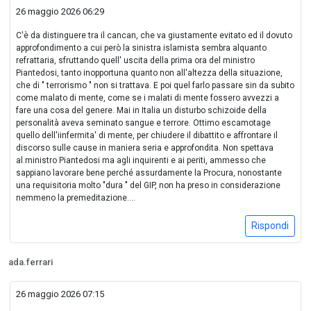
26 maggio 2026 06:29
C'è da distinguere tra il cancan, che va giustamente evitato ed il dovuto
approfondimento a cui però la sinistra islamista sembra alquanto
refrattaria, sfruttando quell' uscita della prima ora del ministro
Piantedosi, tanto inopportuna quanto non all'altezza della situazione,
che di " terrorismo " non si trattava. E poi quel farlo passare sin da subito
come malato di mente, come se i malati di mente fossero avvezzi a
fare una cosa del genere. Mai in Italia un disturbo schizoide della
personalità aveva seminato sangue e terrore. Ottimo escamotage
quello dell'iinfermita' di mente, per chiudere il dibattito e affrontare il
discorso sulle cause in maniera seria e approfondita. Non spettava
al.ministro Piantedosi ma agli inquirenti e ai periti, ammesso che
sappiano lavorare bene perché assurdamente la Procura, nonostante
una requisitoria molto "dura " del GIP, non ha preso in considerazione
nemmeno la premeditazione....
Rispondi
ada.ferrari
26 maggio 2026 07:15