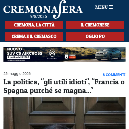
MENU
9/8/2026
HOME
CREMONA, LA CITTÀ
IL CREMONESE
CRONACA
CREMA E IL CREMASCO
OGLIO PO
SPORT
LA MUSICA
CULTURA
25 maggio 2026
8 COMMENTI
La politica, "gli utili idioti", "Francia o
LA STORIA
Spagna purché se magna..."
SPETTACOLI
L'EDITORIALE
SEZIONI