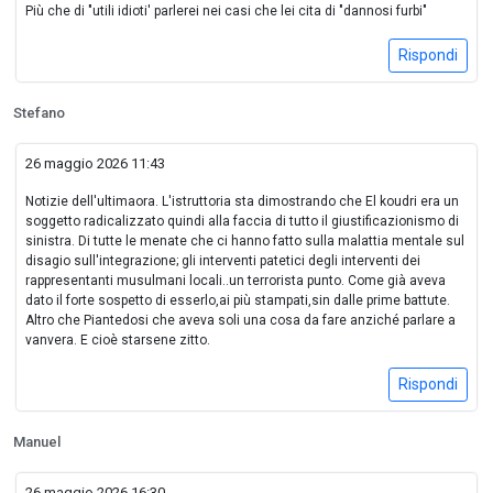
Più che di "utili idioti' parlerei nei casi che lei cita di "dannosi furbi"
Rispondi
Stefano
26 maggio 2026 11:43
Notizie dell'ultimaora. L'istruttoria sta dimostrando che El koudri era un
soggetto radicalizzato quindi alla faccia di tutto il giustificazionismo di
sinistra. Di tutte le menate che ci hanno fatto sulla malattia mentale sul
disagio sull'integrazione; gli interventi patetici degli interventi dei
rappresentanti musulmani locali..un terrorista punto. Come già aveva
dato il forte sospetto di esserlo,ai più stampati,sin dalle prime battute.
Altro che Piantedosi che aveva soli una cosa da fare anziché parlare a
vanvera. E cioè starsene zitto.
Rispondi
Manuel
26 maggio 2026 16:30