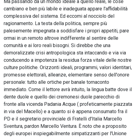
Ma passando da un mondo ideale a quello reale, le cose
cambiano e ben più labile e inadeguata appare l'affidabilità
complessiva del sistema. Ed eccomi al nocciolo del
ragionamento. La testa della politica, sempre più
palesemente impegnata a soddisfare i propri appetiti, pare
ormai in un remoto altrove indifferente al sentire delle
comunità e ai loro reali bisogni. Si direbbe che una
demoralizzate crisi antropologica sta intaccando e via via
conducendo a impotenza la residua forza vitale delle nostre
culture politiche. Orizzonti ideali, programmi, valori identitari,
promesse elettorali, alleanze, elementare senso dell'onore
personale: tutto alle ortiche per banale tornaconto
immediato. Come il lettore avrà intuito, la lingua batte dove il
dente duole e quello dei cremonesi duole parecchio di
fronte alla vicenda Padania Acque ( profeticamente piazzata
in via del Macello) e a quanto si è appena consumato fra il
PD e il segretario provinciale di Fratelli d'Italia Marcello
Sventura, pardon Marcello Ventura. È noto che a proposito
degli europei inspiegabilmente simpatizzanti per l'Unione