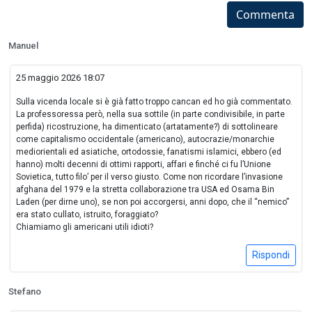
Commenta
Manuel
25 maggio 2026 18:07
Sulla vicenda locale si è già fatto troppo cancan ed ho già commentato.
La professoressa però, nella sua sottile (in parte condivisibile, in parte
perfida) ricostruzione, ha dimenticato (artatamente?) di sottolineare
come capitalismo occidentale (americano), autocrazie/monarchie
mediorientali ed asiatiche, ortodossie, fanatismi islamici, ebbero (ed
hanno) molti decenni di ottimi rapporti, affari e finché ci fu l’Unione
Sovietica, tutto filo’ per il verso giusto. Come non ricordare l’invasione
afghana del 1979 e la stretta collaborazione tra USA ed Osama Bin
Laden (per dirne uno), se non poi accorgersi, anni dopo, che il “nemico”
era stato cullato, istruito, foraggiato?
Chiamiamo gli americani utili idioti?
Rispondi
Stefano