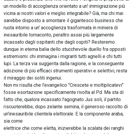
un modello di accoglienza orientato a un' immigrazione più
vicina ai nostri valori e meglio integrabile? Già, ma chi mai
sarebbe disposto a smontare il gigantesco business che
ruota intorno a un' accoglienza trasformata in miniera di
inesauribile tornaconto, peraltro assai più largamente
incassato dagli ospitanti che dagli ospiti? Resteremo
dunque in eterna balia dello stucchevole duello fra opposti
estremismi: chi immagina i migranti tutti agnelli e chi tutti
lupi. La terza via suggerita dalla ragione, e la conseguente
adozione di più efficaci strumenti operativi e selettivi, resta
il miraggio dei soliti ingenui.
Non mi risulta che l'evangelico "Crescete e moltiplicatevi"
fosse esortazione specificamente rivolta al Pd. Ma sta di
fatto che, qualora incassato l'agognato Jus soli, il partito
riscuoterebbe, dopo zelante semina, il generoso raccolto di
un'inesauribile clientela elettorale. E la componente araba,
sia come
elettrice che come eletta, inizierebbe la scalata dei ranghi