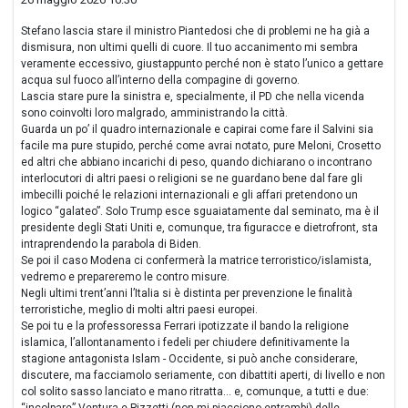
Stefano lascia stare il ministro Piantedosi che di problemi ne ha già a
dismisura, non ultimi quelli di cuore. Il tuo accanimento mi sembra
veramente eccessivo, giustappunto perché non è stato l’unico a gettare
acqua sul fuoco all’interno della compagine di governo.
Lascia stare pure la sinistra e, specialmente, il PD che nella vicenda
sono coinvolti loro malgrado, amministrando la città.
Guarda un po’ il quadro internazionale e capirai come fare il Salvini sia
facile ma pure stupido, perché come avrai notato, pure Meloni, Crosetto
ed altri che abbiano incarichi di peso, quando dichiarano o incontrano
interlocutori di altri paesi o religioni se ne guardano bene dal fare gli
imbecilli poiché le relazioni internazionali e gli affari pretendono un
logico “galateo”. Solo Trump esce sguaiatamente dal seminato, ma è il
presidente degli Stati Uniti e, comunque, tra figuracce e dietrofront, sta
intraprendendo la parabola di Biden.
Se poi il caso Modena ci confermerà la matrice terroristico/islamista,
vedremo e prepareremo le contro misure.
Negli ultimi trent’anni l’Italia si è distinta per prevenzione le finalità
terroristiche, meglio di molti altri paesi europei.
Se poi tu e la professoressa Ferrari ipotizzate il bando la religione
islamica, l’allontanamento i fedeli per chiudere definitivamente la
stagione antagonista Islam - Occidente, si può anche considerare,
discutere, ma facciamolo seriamente, con dibattiti aperti, di livello e non
col solito sasso lanciato e mano ritratta... e, comunque, a tutti e due:
“incolpare” Ventura e Pizzetti (non mi piacciono entrambi) delle