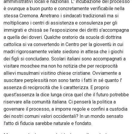
amministrativi locali e nazionali. L' incubazione del processo
è ovunque a buon punto e concretamente verificabile nella
stessa Cremona. Arretrano i sindacati tradizionali ma si
moltiplicano i centri di assistenza e consulenza per gli
immigrati e chissà se l'esposizione dei diritti s'accompagna
a quella dei doveri. Qualche oratorio da scuola di dottrina
cattolica si va convertendo in Centro per la gioventù in cui
madri rigorosamente velate siedono in attesa che i giochi
dei figli si concludano. Scolari italiani sono accompagnati a
visitare moschee ma non ho notizia che per reciprocità
allievi musulmani visitino chiese cristiane. Ovviamente a
suscitare perplessità non sono tanto i fatti in sé quanto l'
assenza di reciprocità che li caratterizza. E proprio
quest'assenza la dice lunga circa quel che il futuro potrebbe
riservare alla comunità italiana. Ci penserà la politica a
governare il processo, a imporre regole e confini a custodia
dei nostri comuni valori occidentali? In un mondo sensato
l'atto di fiducia sarebbe naturale e fondato.