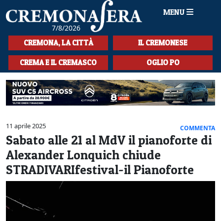
MENU
7/8/2026
HOME
CREMONA, LA CITTÀ
IL CREMONESE
CRONACA
CREMA E IL CREMASCO
OGLIO PO
SPORT
LA MUSICA
CULTURA
11 aprile 2025
COMMENTA
Sabato alle 21 al MdV il pianoforte di
LA STORIA
Alexander Lonquich chiude
SPETTACOLI
STRADIVARIfestival-il Pianoforte
L'EDITORIALE
SEZIONI