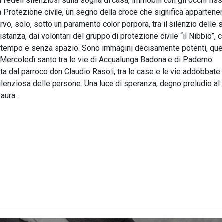
i fedeli silenziosi sulla soglia di casa, immobili con gli occhi fiss
 Protezione civile, un segno della croce che significa appartene
vo, solo, sotto un paramento color porpora, tra il silenzio delle 
stanza, dai volontari del gruppo di protezione civile “il Nibbio”, 
tempo e senza spazio. Sono immagini decisamente potenti, quel
 Mercoledì santo tra le vie di Acqualunga Badona e di Paderno
ata dal parroco don Claudio Rasoli, tra le case e le vie addobbate 
ilenziosa delle persone. Una luce di speranza, degno preludio al
aura.