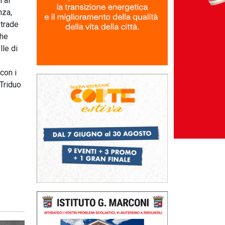
i al
nza,
strade
che
le di
con i
 Triduo