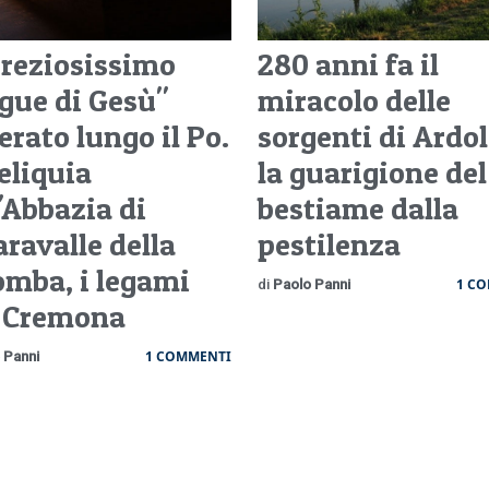
"Preziosissimo
280 anni fa il
gue di Gesù"
miracolo delle
erato lungo il Po.
sorgenti di Ardol
eliquia
la guarigione del
'Abbazia di
bestiame dalla
aravalle della
pestilenza
omba, i legami
1 C
di
Paolo Panni
 Cremona
1 COMMENTI
 Panni