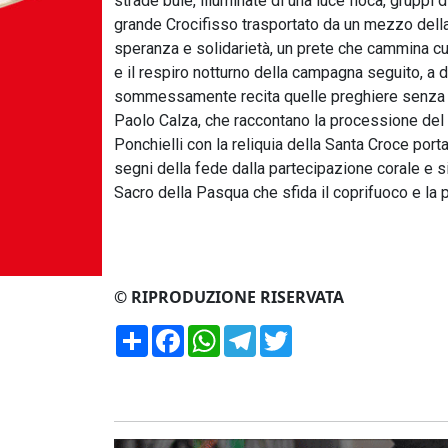
strade buie, illuminate di una luce fioca, gruppi d
grande Crocifisso trasportato da un mezzo della
speranza e solidarietà, un prete che cammina cur
e il respiro notturno della campagna seguito, a di
sommessamente recita quelle preghiere senza 
Paolo Calza, che raccontano la processione del
Ponchielli con la reliquia della Santa Croce port
segni della fede dalla partecipazione corale e s
Sacro della Pasqua che sfida il coprifuoco e la p
© RIPRODUZIONE RISERVATA
Condividi
Facebook
WhatsApp
Telegram
Twitter