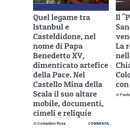
Quel legame tra
Il 
Istanbul e
San
Casteldidone, nel
ven
nome di Papa
La r
Benedetto XV,
nell
dimenticato artefice
Chi
della Pace. Nel
Col
Castello Mina della
con
Scala il suo altare
di
Paolo
mobile, documenti,
cimeli e reliquie
COMMENTA
di
Costantino Rosa