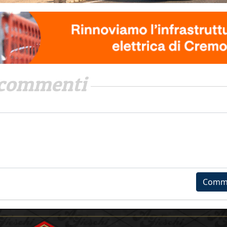
commenti
Comm