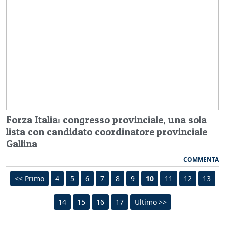
Forza Italia: congresso provinciale, una sola
lista con candidato coordinatore provinciale
Gallina
COMMENTA
<< Primo
4
5
6
7
8
9
10
11
12
13
14
15
16
17
Ultimo >>