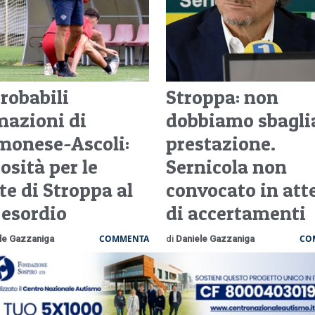
robabili
Stroppa: non
mazioni di
dobbiamo sbagli
monese-Ascoli:
prestazione.
osità per le
Sernicola non
te di Stroppa al
convocato in att
 esordio
di accertamenti
COMMENTA
CO
le Gazzaniga
di
Daniele Gazzaniga