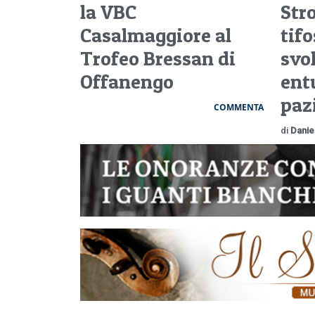
la VBC
Str
Casalmaggiore al
tif
Trofeo Bressan di
svo
Offanengo
ent
paz
COMMENTA
di
Danie