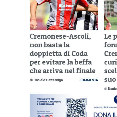
Cremonese-Ascoli,
Le p
non basta la
for
doppietta di Coda
Cre
per evitare la beffa
curi
che arriva nel finale
scel
suo
COMMENTA
di
Daniele Gazzaniga
di
Danie