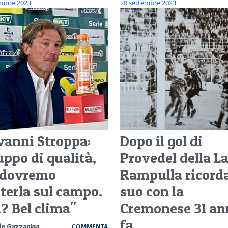
embre 2023
20 settembre 2023
vanni Stroppa:
Dopo il gol di
uppo di qualità,
Provedel della La
 dovremo
Rampulla ricorda
terla sul campo.
suo con la
i? Bel clima"
Cremonese 31 an
fa
COMMENTA
le Gazzaniga