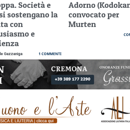
oppa. Società e
Adorno (Kodokan
osi sostengano la
convocato per
lta con
Murten
usiasmo e
CO
ienza
1 COMMENTI
le Gazzaniga