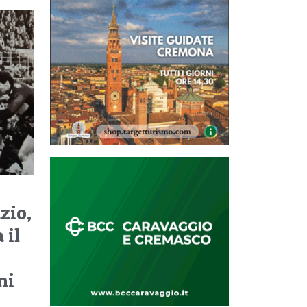
zio,
 il
ni