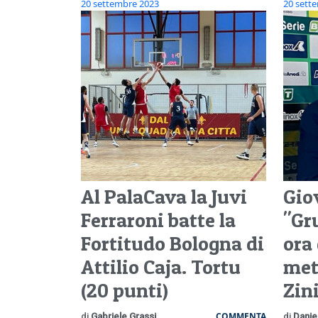
20 settembre 2023
20 sett
Al PalaCava la Juvi
Gio
Ferraroni batte la
"Gr
Fortitudo Bologna di
ora
Attilio Caja. Tortu
met
(20 punti)
Zin
COMMENTA
di
Gabriele Grassi
di
Danie