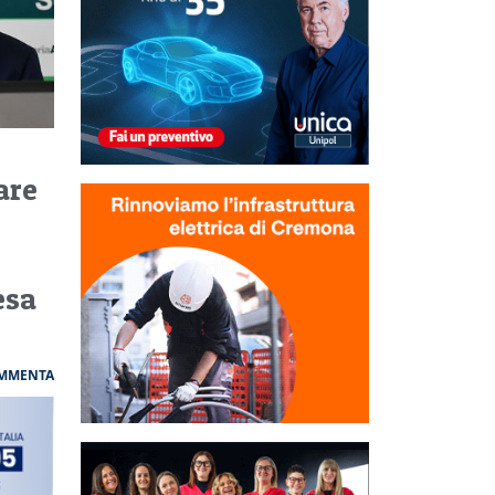
are
esa
MMENTA