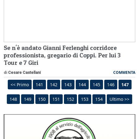
Se n'è andato Gianni Ferlenghi corridore
professionista, gregario di Coppi. Per lui 3
Tour e 7 Giri
COMMENTA
di
Cesare Castellani
<< Primo
141
142
143
144
145
146
147
148
149
150
151
152
153
154
Ultimo >>