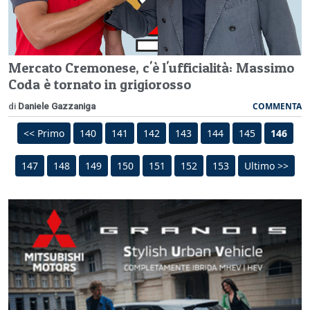
Mercato Cremonese, c'è l'ufficialità: Massimo
Coda è tornato in grigiorosso
COMMENTA
di
Daniele Gazzaniga
<< Primo
140
141
142
143
144
145
146
147
148
149
150
151
152
153
Ultimo >>