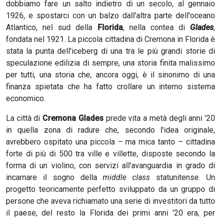
dobbiamo fare un salto indietro di un secolo, al gennaio
1926, e spostarci con un balzo dall'altra parte dell'oceano
Atlantico, nel sud della
Florida
, nella contea di
Glades
,
fondata nel 1921. La piccola cittadina di Cremona in Florida è
stata la punta dell'iceberg di una tra le più grandi storie di
speculazione edilizia di sempre, una storia finita malissimo
per tutti, una storia che, ancora oggi, è il sinonimo di una
finanza spietata che ha fatto crollare un interno sistema
economico.
La città di
Cremona Glades
prede vita a metà degli anni '20
in quella zona di radure che, secondo l'idea originale,
avrebbero ospitato una piccola – ma mica tanto – cittadina
forte di più di 500 tra ville e villette, disposte secondo la
forma di un violino, con servizi all'avanguardia in grado di
incarnare il sogno della
middle class
statunitense. Un
progetto teoricamente perfetto sviluppato da un gruppo di
persone che aveva richiamato una serie di investitori da tutto
il paese, del resto la Florida dei primi anni '20 era, per