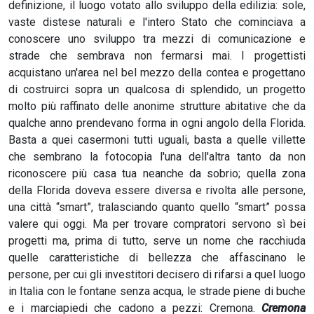
definizione, il luogo votato allo sviluppo della edilizia: sole,
vaste distese naturali e l'intero Stato che cominciava a
conoscere uno sviluppo tra mezzi di comunicazione e
strade che sembrava non fermarsi mai. I progettisti
acquistano un'area nel bel mezzo della contea e progettano
di costruirci sopra un qualcosa di splendido, un progetto
molto più raffinato delle anonime strutture abitative che da
qualche anno prendevano forma in ogni angolo della Florida.
Basta a quei casermoni tutti uguali, basta a quelle villette
che sembrano la fotocopia l'una dell'altra tanto da non
riconoscere più casa tua neanche da sobrio; quella zona
della Florida doveva essere diversa e rivolta alle persone,
una città “smart”, tralasciando quanto quello “smart” possa
valere qui oggi. Ma per trovare compratori servono sì bei
progetti ma, prima di tutto, serve un nome che racchiuda
quelle caratteristiche di bellezza che affascinano le
persone, per cui gli investitori decisero di rifarsi a quel luogo
in Italia con le fontane senza acqua, le strade piene di buche
e i marciapiedi che cadono a pezzi: Cremona.
Cremona