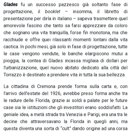
Glades
fu un successo pazzesco già soltanto fase di
progettazione, il
booklet
– insomma, il libretto di
presentazione per dirla in italiano – sapeva trasmettere quel
amorevole fascino che tanto sa farsi apprezzare da coloro
che sognano una vita tranquilla, forse fin monotona, ma che
racchiude e offre quei rilassanti momenti lontani dalla vita
caotica. In pochi mesi, già solo in fase di progettazione, tutte
le case vengono vendute, le banche elargiscono mutui a
pioggia, la contea di Glades incassa migliaia di dollari per
l'urbanizzazione, quel nuovo abitato dedicato alla città del
Torrazzo è destinato a prendere vita in tutta la sua bellezza.
La cittadina di Cremona prende forma sulla carta e, con
l'arrivo dell'estate del 1926, avrebbe preso forma anche tra
le radure delle Florida, grazie ai soldi a palate per le future
case sia le istituzioni che gli investitori erano soddisfatti. La
geniale idea, a metà strada tra Venezia e Parigi, era una tra le
decine che attraversavano la Florida in quegli anni, ma
questa diventa una sorta di “cult” dando origine ad una corsa