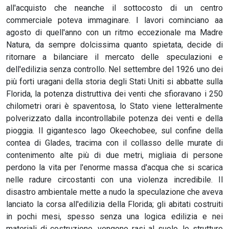
all'acquisto che neanche il sottocosto di un centro
commerciale poteva immaginare. I lavori cominciano aa
agosto di quell'anno con un ritmo eccezionale ma Madre
Natura, da sempre dolcissima quanto spietata, decide di
ritornare a bilanciare il mercato delle speculazioni e
dell'edilizia senza controllo. Nel settembre del 1926 uno dei
più forti uragani della storia degli Stati Uniti si abbatte sulla
Florida, la potenza distruttiva dei venti che sfioravano i 250
chilometri orari è spaventosa, lo Stato viene letteralmente
polverizzato dalla incontrollabile potenza dei venti e della
pioggia. Il gigantesco lago Okeechobee, sul confine della
contea di Glades, tracima con il collasso delle murate di
contenimento alte più di due metri, migliaia di persone
perdono la vita per l'enorme massa d'acqua che si scarica
nelle radure circostanti con una violenza incredibile. Il
disastro ambientale mette a nudo la speculazione che aveva
lanciato la corsa all'edilizia della Florida; gli abitati costruiti
in pochi mesi, spesso senza una logica edilizia e nei
materiali di costruzione, vengono rasi al suolo, le strutture