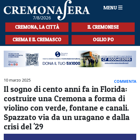
MENU
7/8/2026
HOME
CREMONA, LA CITTÀ
IL CREMONESE
CRONACA
CREMA E IL CREMASCO
OGLIO PO
SPORT
LA MUSICA
CULTURA
10 marzo 2025
COMMENTA
Il sogno di cento anni fa in Florida:
LA STORIA
costruire una Cremona a forma di
SPETTACOLI
violino con verde, fontane e canali.
Spazzato via da un uragano e dalla
L'EDITORIALE
crisi del '29
SEZIONI