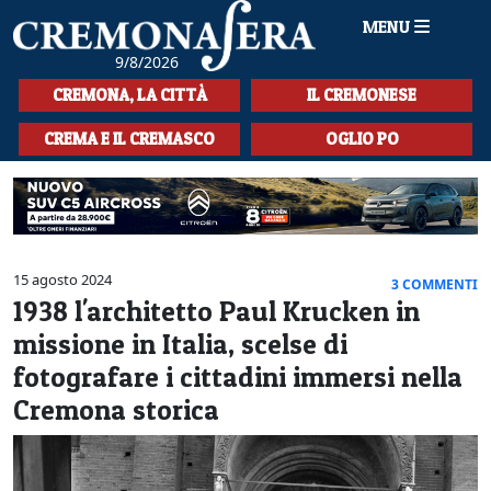
MENU
9/8/2026
HOME
CREMONA, LA CITTÀ
IL CREMONESE
CRONACA
CREMA E IL CREMASCO
OGLIO PO
SPORT
LA MUSICA
CULTURA
15 agosto 2024
3 COMMENTI
1938 l'architetto Paul Krucken in
LA STORIA
missione in Italia, scelse di
SPETTACOLI
fotografare i cittadini immersi nella
Cremona storica
L'EDITORIALE
SEZIONI