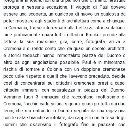
fotografie in totale, non una di più non una di meno, nessuna
proroga e nessuna eccezione. Il viaggio di Paul doveva
essere una scoperta, un qualcosa di nuovo un qualcosa da
poter mostrare agli studenti di architettura come a chiunque,
in Germania, fosse interessato alla bellezza storica italiana,
cioè praticamente quasi tutti i cittadini. Krucker prende alla
lettera la sua missione, gira, corre, fotografa, arriva a
Cremona e si rende conto che, da quasi un secolo, architetti
e storici tedeschi hanno immortalato piazza del Duomo o
altro da ogni angolazione possibile. Paul è in minoranza,
rischia di tornare a Colonia con un doppione cremonese
poco utile rispetto a quelli che l'avevano preceduto, decide
così di concentrarsi sui cittadini cremonesi presi a caso,
cittadini immersi con naturalezza in piazza del Duomo.
Verranno fuori 3 immagini che raccontano moltissimo di
Cremona; l'occhio cade su una signora, quasi protetta dai due
leoni, che sta entrando in Duomo seguita da una ragazzina
con le calze bianche arrotolate, dai cappelli con la tesa degli
uomini che osservano il fotografo fino ai passanti che