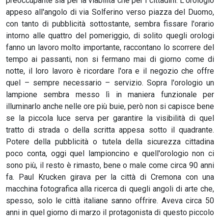
preoccupante sia per la viabilità che per i cittadini. L'orologio
appeso all'angolo di via Solferino verso piazza del Duomo,
con tanto di pubblicità sottostante, sembra fissare l'orario
intorno alle quattro del pomeriggio, di solito quegli orologi
fanno un lavoro molto importante, raccontano lo scorrere del
tempo ai passanti, non si fermano mai di giorno come di
notte, il loro lavoro è ricordare l'ora e il negozio che offre
quel – sempre necessario – servizio. Sopra l'orologio un
lampione sembra messo lì in maniera funzionale per
illuminarlo anche nelle ore più buie, però non si capisce bene
se la piccola luce serva per garantire la visibilità di quel
tratto di strada o della scritta appesa sotto il quadrante.
Potere della pubblicità o tutela della sicurezza cittadina
poco conta, oggi quel lampioncino e quell'orologio non ci
sono più, il resto è rimasto, bene o male come circa 90 anni
fa. Paul Krucken girava per la città di Cremona con una
macchina fotografica alla ricerca di quegli angoli di arte che,
spesso, solo le città italiane sanno offrire. Aveva circa 50
anni in quel giorno di marzo il protagonista di questo piccolo