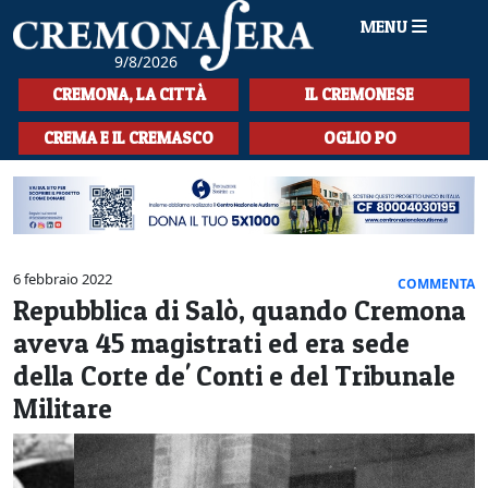
MENU
9/8/2026
HOME
CREMONA, LA CITTÀ
IL CREMONESE
CRONACA
CREMA E IL CREMASCO
OGLIO PO
SPORT
LA MUSICA
CULTURA
6 febbraio 2022
COMMENTA
Repubblica di Salò, quando Cremona
LA STORIA
aveva 45 magistrati ed era sede
SPETTACOLI
della Corte de' Conti e del Tribunale
Militare
L'EDITORIALE
SEZIONI