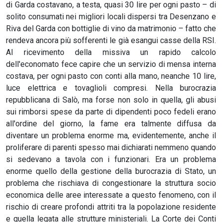
di Garda costavano, a testa, quasi 30 lire per ogni pasto – di
solito consumati nei migliori locali dispersi tra Desenzano e
Riva del Garda con bottiglie di vino da matrimonio – fatto che
rendeva ancora più sofferenti le già esangui casse della RSI.
Al ricevimento della missiva un rapido calcolo
dell'economato fece capire che un servizio di mensa interna
costava, per ogni pasto con conti alla mano, neanche 10 lire,
luce elettrica e tovaglioli compresi. Nella burocrazia
repubblicana di Salò, ma forse non solo in quella, gli abusi
sui rimborsi spese da parte di dipendenti poco fedeli erano
all'ordine del giorno, la fame era talmente diffusa da
diventare un problema enorme ma, evidentemente, anche il
proliferare di parenti spesso mai dichiarati nemmeno quando
si sedevano a tavola con i funzionari. Era un problema
enorme quello della gestione della burocrazia di Stato, un
problema che rischiava di congestionare la struttura socio
economica delle aree interessate a questo fenomeno, con il
rischio di creare profondi attriti tra la popolazione residente
e quella legata alle strutture ministeriali. La Corte dei Conti