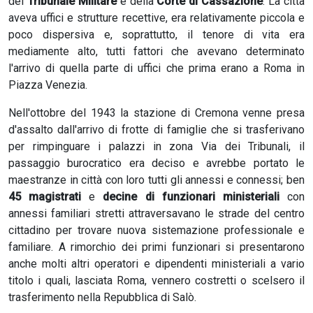
del
Tribunale Militare
e della
Corte di Cassazione
. La città
aveva uffici e strutture recettive, era relativamente piccola e
poco dispersiva e, soprattutto, il tenore di vita era
mediamente alto, tutti fattori che avevano determinato
l'arrivo di quella parte di uffici che prima erano a Roma in
Piazza Venezia.
Nell'ottobre del 1943 la stazione di Cremona venne presa
d'assalto dall'arrivo di frotte di famiglie che si trasferivano
per rimpinguare i palazzi in zona Via dei Tribunali, il
passaggio burocratico era deciso e avrebbe portato le
maestranze in città con loro tutti gli annessi e connessi; ben
45 magistrati
e
decine di funzionari ministeriali
con
annessi familiari stretti attraversavano le strade del centro
cittadino per trovare nuova sistemazione professionale e
familiare. A rimorchio dei primi funzionari si presentarono
anche molti altri operatori e dipendenti ministeriali a vario
titolo i quali, lasciata Roma, vennero costretti o scelsero il
trasferimento nella Repubblica di Salò.