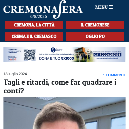
MENU
6/8/2026
HOME
CREMONA, LA CITTÀ
IL CREMONESE
CRONACA
CREMA E IL CREMASCO
OGLIO PO
SPORT
LA MUSICA
CULTURA
18 luglio 2024
1 COMMENTI
Tagli e ritardi, come far quadrare i
LA STORIA
conti?
SPETTACOLI
L'EDITORIALE
SEZIONI