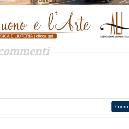
commenti
Comm