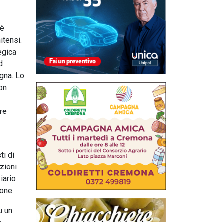
 è
itensi.
egica
d
agna. Lo
non
are
ti di
zioni
iario
one.
u un