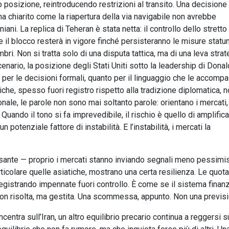
o posizione, reintroducendo restrizioni al transito. Una decisione
 ha chiarito come la riapertura della via navigabile non avrebbe
iani. La replica di Teheran è stata netta: il controllo dello stretto
e il blocco resterà in vigore finché persisteranno le misure statun
i. Non si tratta solo di una disputa tattica, ma di una leva strat
enario, la posizione degli Stati Uniti sotto la leadership di Donal
 per le decisioni formali, quanto per il linguaggio che le accomp
iche, spesso fuori registro rispetto alla tradizione diplomatica, 
nale, le parole non sono mai soltanto parole: orientano i mercati,
. Quando il tono si fa imprevedibile, il rischio è quello di amplific
potenziale fattore di instabilità. E l’instabilità, i mercati la
ssante — proprio i mercati stanno inviando segnali meno pessimis
ticolare quelle asiatiche, mostrano una certa resilienza. Le quota
registrando impennate fuori controllo. È come se il sistema finanz
n risolta, ma gestita. Una scommessa, appunto. Non una previsi
entra sull’Iran, un altro equilibrio precario continua a reggersi s