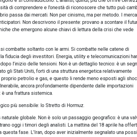
gono e si contraddicono. L’analisi, quindi, più che offrire certez
essità di comprendere e l’onestà di riconoscere che tutto può camb
ibrio passa dai mercati. Non per cinismo, ma per metodo. I merca
nticipatori. Non descrivono il presente: provano a scontare il futu
iche che emergono alcune chiavi di lettura della crisi che vede
si combatte soltanto con le armi. Si combatte nelle catene di
a fiducia degli investitori. Energia, utility e telecomunicazioni h
opo l’inizio delle tensioni. Non è un dettaglio tecnico: è un segn
 gli Stati Uniti, forti di una struttura energetica relativamente
 proprio petrolio e gas, e questo li rende meno esposti agli sho
 vulnerabile, ancora profondamente dipendente dalle importazioni
 è una frattura sistemica.
egico più sensibile: lo Stretto di Hormuz.
as naturale globale. Non è solo un passaggio geografico: è una val
o oggi i timori degli analisti. La mattina del 18 aprile ha offer
za questa fase. L’Iran, dopo aver inizialmente segnalato una possi