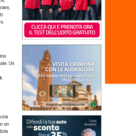
ze,
iare,
ti
ro
anno
ale. Un
ck
vola
to un
bile