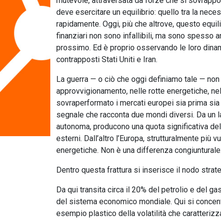
mutevole, attraversata da forze che si sovrappon
deve esercitare un equilibrio: quello tra la nec
rapidamente. Oggi, più che altrove, questo equil
finanziari non sono infallibili, ma sono spesso a
prossimo. Ed è proprio osservando le loro dinam
contrapposti Stati Uniti e Iran.
La guerra — o ciò che oggi definiamo tale — non 
approvvigionamento, nelle rotte energetiche, nell
sovraperformato i mercati europei sia prima sia d
segnale che racconta due mondi diversi. Da un lato
autonoma, producono una quota significativa del
esterni. Dall’altro l’Europa, strutturalmente più
energetiche. Non è una differenza congiunturale:
Dentro questa frattura si inserisce il nodo strat
Da qui transita circa il 20% del petrolio e del g
del sistema economico mondiale. Qui si concentran
esempio plastico della volatilità che caratteriz