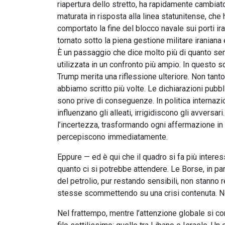
riapertura dello stretto, ha rapidamente cambiat
maturata in risposta alla linea statunitense, che
comportato la fine del blocco navale sui porti iran
tornato sotto la piena gestione militare iraniana 
È un passaggio che dice molto più di quanto sembr
utilizzata in un confronto più ampio. In questo sc
Trump merita una riflessione ulteriore. Non tanto
abbiamo scritto più volte. Le dichiarazioni pubbl
sono prive di conseguenze. In politica internazio
influenzano gli alleati, irrigidiscono gli avversari
l’incertezza, trasformando ogni affermazione in un 
percepiscono immediatamente.
Eppure — ed è qui che il quadro si fa più intere
quanto ci si potrebbe attendere. Le Borse, in par
del petrolio, pur restando sensibili, non stanno 
stesse scommettendo su una crisi contenuta. No
Nel frattempo, mentre l’attenzione globale si conc