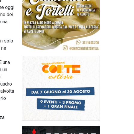
a
he oggi
rno dei
 una
on solo
e ne
È una
n un
i
quadro
talvolta
brio
nza