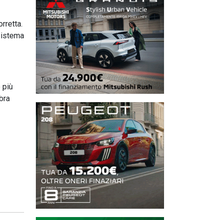
rretta.
 sistema
 più
bra