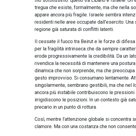
filo sottilissimo: quello tra Libano e Israele. Un 
tregua che esiste, formalmente, ma che nella so
appare ancora più fragile. Israele sembra intenzio
residenti nelle aree occupate dall’esercito. Una 
regione già saturata di conflitti latenti.
Il cessate il fuoco tra Beirut e le forze di dif
per la fragilità intrinseca che da sempre caratte
erode progressivamente la credibilità. Da un lato
rivendica la necessità di mantenere una postura
dinamica che non sorprende, ma che preoccupa p
gesto improvviso. Si consumano lentamente. Attra
singolarmente, sembrano gestibili, ma che nel lo
ancora più instabile contribuiscono le pressioni 
irrigidiscono le posizioni. In un contesto già sat
precario in un punto di rottura.
Così, mentre l’attenzione globale si concentra su
clamore. Ma con una costanza che non consente 