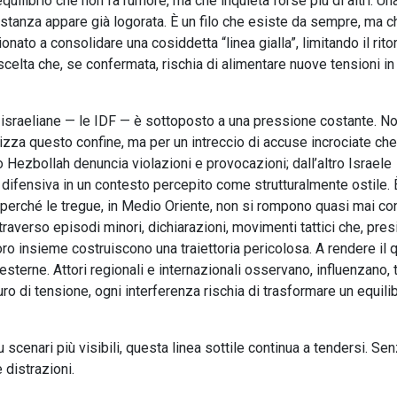
equilibrio che non fa rumore, ma che inquieta forse più di altri. Un
stanza appare già logorata. È un filo che esiste da sempre, ma c
nato a consolidare una cosiddetta “linea gialla”, limitando il rito
scelta che, se confermata, rischia di alimentare nuove tensioni in
esa israeliane — le IDF — è sottoposto a una pressione costante. N
rizza questo confine, ma per un intreccio di accuse incrociate ch
 Hezbollah denuncia violazioni e provocazioni; dall’altro Israele
 difensiva in un contesto percepito come strutturalmente ostile. 
erché le tregue, in Medio Oriente, non si rompono quasi mai co
verso episodi minori, dichiarazioni, movimenti tattici che, pres
ro insieme costruiscono una traiettoria pericolosa. A rendere il 
esterne. Attori regionali e internazionali osservano, influenzano, 
uro di tensione, ogni interferenza rischia di trasformare un equili
 scenari più visibili, questa linea sottile continua a tendersi. Se
distrazioni.