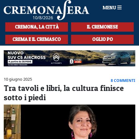
MENU
10/8/2026
HOME
CREMONA, LA CITTÀ
IL CREMONESE
CRONACA
CREMA E IL CREMASCO
OGLIO PO
SPORT
LA MUSICA
CULTURA
10 giugno 2025
8 COMMENTI
Tra tavoli e libri, la cultura finisce
LA STORIA
sotto i piedi
SPETTACOLI
L'EDITORIALE
SEZIONI