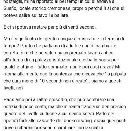
nostalgia, mi ha riportato ai bei tempi in cui si andava al
Sueño, locale storico cremonese, proprio perché lì sì che si
poteva salire sui tavoli a ballare.
E ci si poteva restare per più di venti secondi.
Ma il significato del gesto dunque è misurabile in termini di
tempo? Posto che parliamo di adulti e non di bambini, è
corretto dire che se salgo su un pregiato tavolo antico
all’interno di un palazzo istituzionale e ci ballo sopra per
qualche attimo -tutto sommato- non è poi così grave? Mi
ritorna alla mente quella sentenza che diceva che “la palpata
che dura meno di 10 secondi non è reato"... siamo a questi
livelli, no?
Passiamo poi all’altro episodio, che può sembrare una
notizia di poco conto, ma che in realtà traccia un ben preciso
quadro del livello culturale a cui siamo scesi. Parlo dei
ripetuti furti alle cassette del bookcrossing, ossia quei punti
dove i cittadini possono scambiare libri lasciati a