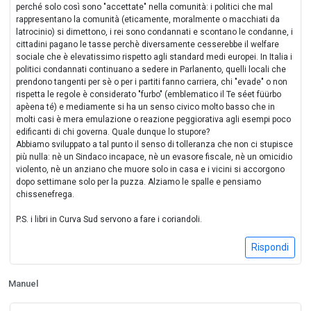
perché solo così sono "accettate" nella comunità: i politici che mal
rappresentano la comunità (eticamente, moralmente o macchiati da
latrocinio) si dimettono, i rei sono condannati e scontano le condanne, i
cittadini pagano le tasse perchè diversamente cesserebbe il welfare
sociale che è elevatissimo rispetto agli standard medi europei. In Italia i
politici condannati continuano a sedere in Parlanento, quelli locali che
prendono tangenti per sè o per i partiti fanno carriera, chi "evade" o non
rispetta le regole è considerato "furbo" (emblematico il Te séet füürbo
apèena té) e mediamente si ha un senso civico molto basso che in
molti casi è mera emulazione o reazione peggiorativa agli esempi poco
edificanti di chi governa. Quale dunque lo stupore?
Abbiamo sviluppato a tal punto il senso di tolleranza che non ci stupisce
più nulla: nè un Sindaco incapace, nè un evasore fiscale, nè un omicidio
violento, nè un anziano che muore solo in casa e i vicini si accorgono
dopo settimane solo per la puzza. Alziamo le spalle e pensiamo
chissenefrega.
P.S. i libri in Curva Sud servono a fare i coriandoli.
Rispondi
Manuel