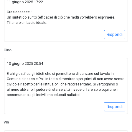
11 giugno 2025 17:22
Grazieeeeeee!!!
Un sintetico sunto (efficace) di ciò che molti vorrebbero esprimere.
Ti lancio un bacio ideale.
Rispondi
Gino
10 giugno 2025 20:54
E chi giustifica gli idioti che si permettono di danzare sul tavolo in
Comune sindaco e Poli in testa dimostrano per primi di non avere senso
civico e rispetto per le istituzioni che rappresentano. Si vergognino o
almeno abbiano il.pudore di starse zitti invece di fare sproloqui che li
accomunano agli incivili maleducati saltatori
Rispondi
Vin