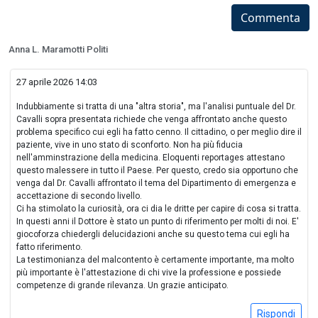
Commenta
Anna L. Maramotti Politi
27 aprile 2026 14:03
Indubbiamente si tratta di una "altra storia", ma l'analisi puntuale del Dr.
Cavalli sopra presentata richiede che venga affrontato anche questo
problema specifico cui egli ha fatto cenno. Il cittadino, o per meglio dire il
paziente, vive in uno stato di sconforto. Non ha più fiducia
nell'amminstrazione della medicina. Eloquenti reportages attestano
questo malessere in tutto il Paese. Per questo, credo sia opportuno che
venga dal Dr. Cavalli affrontato il tema del Dipartimento di emergenza e
accettazione di secondo livello.
Ci ha stimolato la curiosità, ora ci dia le dritte per capire di cosa si tratta.
In questi anni il Dottore è stato un punto di riferimento per molti di noi. E'
giocoforza chiedergli delucidazioni anche su questo tema cui egli ha
fatto riferimento.
La testimonianza del malcontento è certamente importante, ma molto
più importante è l'attestazione di chi vive la professione e possiede
competenze di grande rilevanza. Un grazie anticipato.
Rispondi