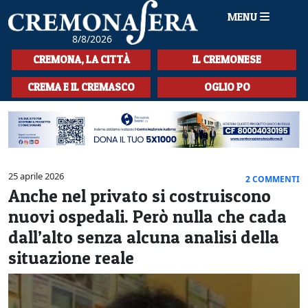
MENU
8/8/2026
HOME
CREMONA, LA CITTÀ
IL CREMONESE
CRONACA
CREMA E IL CREMASCO
OGLIO PO
SPORT
LA MUSICA
CULTURA
25 aprile 2026
2 COMMENTI
Anche nel privato si costruiscono
LA STORIA
nuovi ospedali. Però nulla che cada
SPETTACOLI
dall’alto senza alcuna analisi della
situazione reale
L'EDITORIALE
SEZIONI