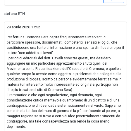
stefano ETN
29 aprile 2026 17:52
Per fortuna Cremona Sera ospita frequentemente interventi di
particolare spessore, documentati, competenti, sensati e logici, che
costituiscono una fonte di informazione e uno spunto di riflessione per il
lettore 'non addetto ai lavori'.
I periodici editoriali del dott. Cavalli sono tra questi, ma desidero
aggiungere un mio particolare apprezzamento a tutti quelli del
Movimento per la Riqualificazione dell'Ospedale di Cremona, e quello di
qualche tempo fa avente come oggetto le problematiche collegate alla
produzione di biogas, scritto da persone evidentemente ferratissime in
materia (un intervento molto interessante ed originale; purtroppo non
l'ho più trovato nel sito di Cremona Sera).
Il rammarico è che ogni segnalazione, ogni denuncia, ogni
considerazione critica meritevole quantomeno di un dibattito e di una
contrapposizione di idee, cada sistematicamente nel vuoto. Sappiamo
bene che la tattica del muro di gomma è la più confacente al potere, a
maggior ragione se si trova a corto di idee potenzialmente vincenti da
contrapporre, ma tale consapevolezza non rende la cosa meno
deprimente.