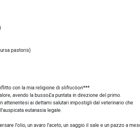
)
bursa pastoris)
flitto con la mia religione di
slifrucòon
***
alore, avendo la busso£a puntata in direzione del primo.
attenentesi ai dettami salutari impostigli dal veterinario che
l'auspicata eutanasia legale.
rsare l'olio, un avaro l'aceto, un saggio il sale e un pazzo a mesc