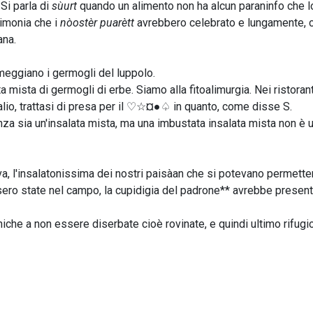
Si parla di
sùurt
quando un alimento non ha alcun paraninfo che l
rimonia che i
nòostèr puarètt
avrebbero celebrato e lungamente, 
ana.
imeggiano i germogli del luppolo.
 mista di germogli di erbe. Siamo alla fitoalimurgia. Nei ristorant
alio, trattasi di presa per il ♡☆¤●♤ in quanto, come disse S.
za sia un'insalata mista, ma una imbustata insalata mista non è 
a, l'insalatonissima dei nostri paisàan che si potevano permette
sero state nel campo, la cupidigia del padrone** avrebbe presenta
uniche a non essere diserbate cioè rovinate, e quindi ultimo rifugi