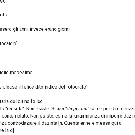
gi)
itto
ero gli anni, invece erano giorni
otocalcio)
delle medesime...
e please il felice dito indice del fotografo)
aria del ditino felice
to "da solo". Non esiste. Si usa "
dà pèr lüu
" come per dire senza 
non è contemplato. Non esiste, come la lungimiranza di imporre dazi
za controdaziare il dazista [n. Questa enne è messa qui a
e la d]