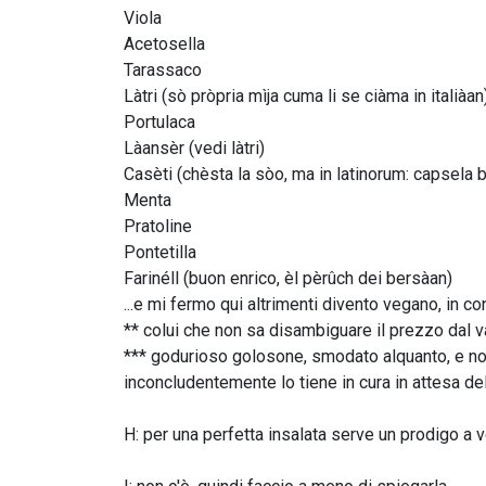
Viola
Acetosella
Tarassaco
Làtri (sò pròpria mìja cuma li se ciàma in italiàan
Portulaca
Làansèr (vedi làtri)
Casèti (chèsta la sòo, ma in latinorum: capsela 
Menta
Pratoline
Pontetilla
Farinéll (buon enrico, èl pèrûch dei bersàan)
...e mi fermo qui altrimenti divento vegano, in con
** colui che non sa disambiguare il prezzo dal v
*** godurioso golosone, smodato alquanto, e non 
inconcludentemente lo tiene in cura in attesa del
H: per una perfetta insalata serve un prodigo a ve