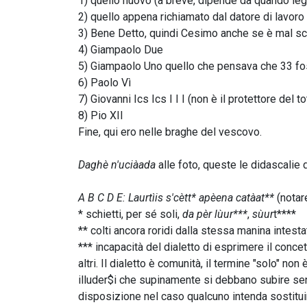
1) quello nuovo (a breve, dipende da quando leg
2) quello appena richiamato dal datore di lavoro
3) Bene Detto, quindi Cesimo anche se è mal scr
4) Giampaolo Due
5) Giampaolo Uno quello che pensava che 33 foss
6) Paolo Vì
7) Giovanni Ics Ics I I I (non è il protettore del t
8) Pio XII
Fine, qui ero nelle braghe del vescovo.
Daghè n'uciàada
alle foto, queste le didascalie 
A B C D E: Laurtìis s'cètt* apèena catàat**
(notar
* schietti, per sé soli,
da pèr lùur***
,
sùur
t****
** colti ancora roridi dalla stessa manina intestat
*** incapacità del dialetto di esprimere il concet
altri. Il dialetto è comunità, il termine "solo" 
illuder$i che supinamente si debbano subire sen
disposizione nel caso qualcuno intenda sostituir