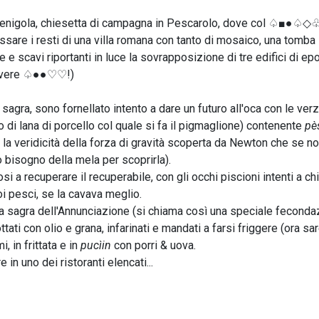
lla Senigola, chiesetta di campagna in Pescarolo, dove col ♤■●♤◇♧
essare i resti di una villa romana con tanto di mosaico, una tomba
e e scavi riportanti in luce la sovrapposizione di tre edifici di e
crivere ♤●●♡♡!)
sagra, sono fornellato intento a dare un futuro all'oca con le ver
to di lana di porcello col quale si fa il pigmaglione) contenente
pè
a veridicità della forza di gravità scoperta da Newton che se n
bisogno della mela per scoprirla).
si a recuperare il recuperabile, con gli occhi piscioni intenti a c
coi pesci, se la cavava meglio.
ella sagra dell'Annunciazione (si chiama così una speciale fecond
ottati con olio e grana, infarinati e mandati a farsi friggere (ora s
, in frittata e in
pucìin
con porri & uova.
in uno dei ristoranti elencati...