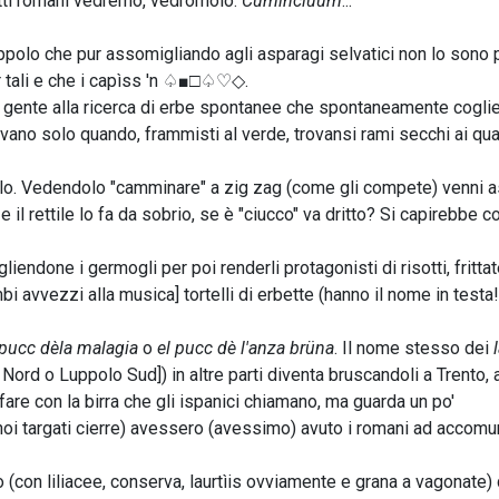
iatti romani vedremo, vedromolo.
Cuminciùum
...
polo che pur assomigliando agli asparagi selvatici non lo sono 
er tali e che i capìss 'n ♤■□♤♡◇.
di gente alla ricerca di erbe spontanee che spontaneamente cogli
ovano solo quando, frammisti al verde, trovansi rami secchi ai qual
ello. Vedendolo "camminare" a zig zag (come gli compete) venni a
 il rettile lo fa da sobrio, se è "ciucco" va dritto? Si capirebbe c
gliendone i germogli per poi renderli protagonisti di risotti, frittat
mbi avvezzi alla musica] tortelli di erbette (hanno il nome in testa!
 pucc dèla malagia
o
el pucc dè l'anza brüna
. Il nome stesso dei
ord o Luppolo Sud]) in altre parti diventa bruscandoli a Trento, 
are con la birra che gli ispanici chiamano, ma guarda un po'
i targati cierre) avessero (avessimo) avuto i romani ad accomun
o (con liliacee, conserva, laurtìis ovviamente e grana a vagonate)