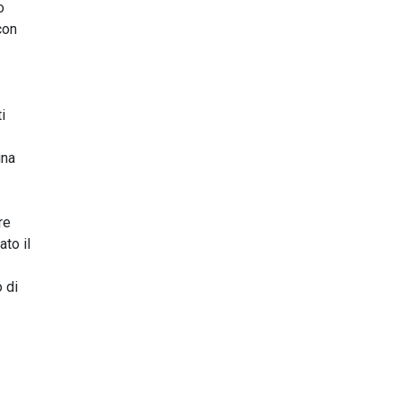
o
con
i
una
re
to il
o di