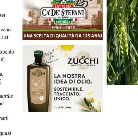
per
evano
i si
ssalito
osì
e,
)
laurtìis
ad
arli
 quasi