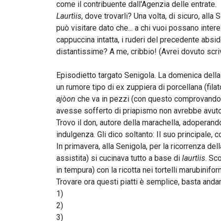
come il contribuente dall'Agenzia delle entrate.
Laurtìis
, dove trovarli? Una volta, di sicuro, a
può visitare dato che... a chi vuoi possano inter
cappuccina intatta, i ruderi del precedente absid
distantissime? A me, cribbio! (Avrei dovuto s
Episodietto targato Senigola. La domenica della 
un rumore tipo di ex zuppiera di porcellana (fila
ajòon
che va in pezzi (con questo comprovando l
avesse sofferto di priapismo non avrebbe avuto 
Trovo il don, autore della marachella, adoperando
indulgenza. Gli dico soltanto: Il suo principale, 
In primavera, alla Senigola, per la ricorrenza d
assistita) si cucinava tutto a base di
laurtìis
. Sc
in tempura) con la ricotta nei tortelli marubiniformi
Trovare ora questi piatti è semplice, basta andare 
1)
2)
3)