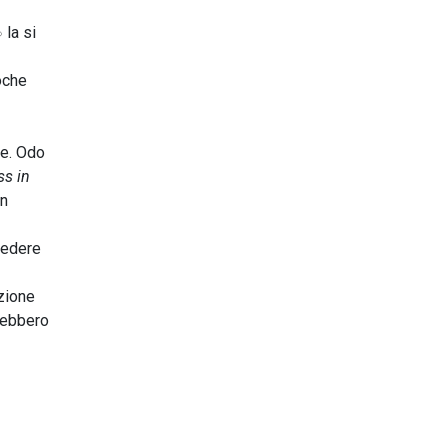
 la si
poche
ze. Odo
ss in
on
hiedere
azione
arebbero