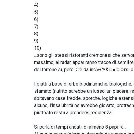
4)
5)
6)
7)
8)
9)
10)
...sono gli stessi ristoranti cremonesi che servo
massimo, al radar, appariranno tracce di semifredd
del torrone sì, però. C'è da inc%€%&♤●♤♤rsi o
I piatti a base di erbe biodinamiche, biologiche
sfamato (nutrito sarebbe un lusso, un piacere: no!
abitavano case fredde, sporche, logiche estensi
alcuno, l'insalubrità ne avrebbe giovato, protraend
piuttosto restii a prendervi residenza.
Si parla di tempi andati, di almeno 8 papi fa...