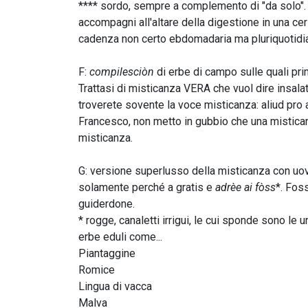
**** sordo, sempre a complemento di "da solo". 
accompagni all'altare della digestione in una ce
cadenza non certo ebdomadaria ma pluriquotidi
F:
compilesciòn
di erbe di campo sulle quali pr
Trattasi di misticanza VERA che vuol dire insalata
troverete sovente la voce misticanza: aliud pro 
Francesco, non metto in gubbio che una mistican
misticanza.
G: versione superlusso della misticanza con uov
solamente perché a gratis e
adrèe ai fòss
*. Fos
guiderdone.
* rogge, canaletti irrigui, le cui sponde sono le 
erbe eduli come...
Piantaggine
Romice
Lingua di vacca
Malva