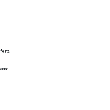
 festa
hanno
e
,