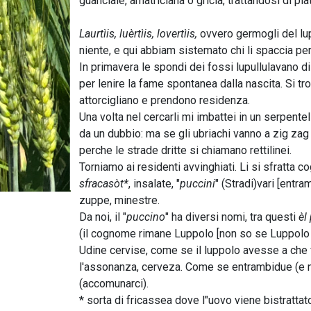
guanciale, amatriciana o gricia, trattandosi di p
Laurtìis, luèrtìis, lovertìis,
ovvero germogli del lup
niente, e qui abbiam sistemato chi li spaccia p
In primavera le spondi dei fossi lupullulavano 
per lenire la fame spontanea dalla nascita. Si tr
attorcigliano e prendono residenza.
Una volta nel cercarli mi imbattei in un serpent
da un dubbio: ma se gli ubriachi vanno a zig zag e
perche le strade dritte si chiamano rettilinei.
Torniamo ai residenti avvinghiati. Li si sfratta co
sfracasòt*
, insalate, "
puccini
" (Stradi)vari [entra
zuppe, minestre.
Da noi, il "
puccino
" ha diversi nomi, tra questi
èl
(il cognome rimane Luppolo [non so se Luppolo N
Udine cervise, come se il luppolo avesse a che f
l'assonanza, cerveza. Come se entrambidue (e no
(accomunarci).
* sorta di fricassea dove l"uovo viene bistrattat