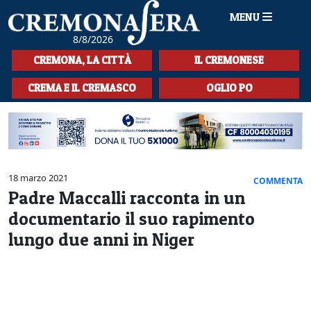
MENU
8/8/2026
HOME
CREMONA, LA CITTÀ
IL CREMONESE
CRONACA
CREMA E IL CREMASCO
OGLIO PO
SPORT
LA MUSICA
CULTURA
18 marzo 2021
COMMENTA
Padre Maccalli racconta in un
LA STORIA
documentario il suo rapimento
SPETTACOLI
lungo due anni in Niger
L'EDITORIALE
SEZIONI