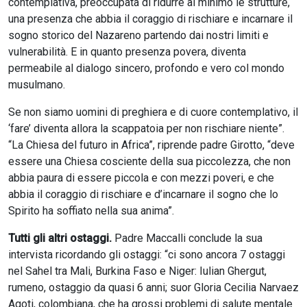
contemplativa, preoccupata di ridurre al minimo le strutture,
una presenza che abbia il coraggio di rischiare e incarnare il
sogno storico del Nazareno partendo dai nostri limiti e
vulnerabilità. E in quanto presenza povera, diventa
permeabile al dialogo sincero, profondo e vero col mondo
musulmano.
Se non siamo uomini di preghiera e di cuore contemplativo, il
‘fare’ diventa allora la scappatoia per non rischiare niente”.
“La Chiesa del futuro in Africa”, riprende padre Girotto, “deve
essere una Chiesa cosciente della sua piccolezza, che non
abbia paura di essere piccola e con mezzi poveri, e che
abbia il coraggio di rischiare e d’incarnare il sogno che lo
Spirito ha soffiato nella sua anima”.
Tutti gli altri ostaggi.
Padre Maccalli conclude la sua
intervista ricordando gli ostaggi: “ci sono ancora 7 ostaggi
nel Sahel tra Mali, Burkina Faso e Niger: Iulian Ghergut,
rumeno, ostaggio da quasi 6 anni; suor Gloria Cecilia Narvaez
Agoti, colombiana, che ha grossi problemi di salute mentale