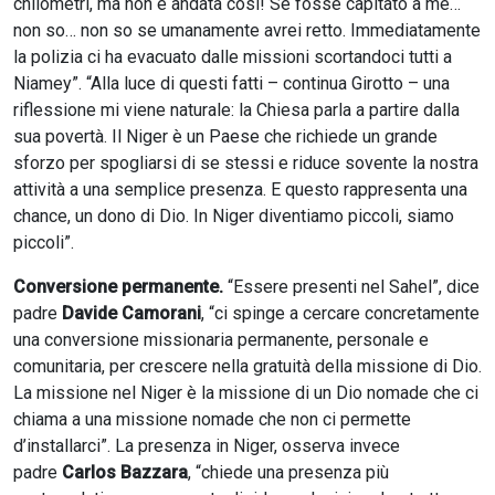
chilometri, ma non è andata così! Se fosse capitato a me…
non so… non so se umanamente avrei retto. Immediatamente
la polizia ci ha evacuato dalle missioni scortandoci tutti a
Niamey”. “Alla luce di questi fatti – continua Girotto – una
riflessione mi viene naturale: la Chiesa parla a partire dalla
sua povertà. Il Niger è un Paese che richiede un grande
sforzo per spogliarsi di se stessi e riduce sovente la nostra
attività a una semplice presenza. E questo rappresenta una
chance, un dono di Dio. In Niger diventiamo piccoli, siamo
piccoli”.
Conversione permanente.
“Essere presenti nel Sahel”, dice
padre
Davide Camorani
, “ci spinge a cercare concretamente
una conversione missionaria permanente, personale e
comunitaria, per crescere nella gratuità della missione di Dio.
La missione nel Niger è la missione di un Dio nomade che ci
chiama a una missione nomade che non ci permette
d’installarci”. La presenza in Niger, osserva invece
padre
Carlos Bazzara
, “chiede una presenza più