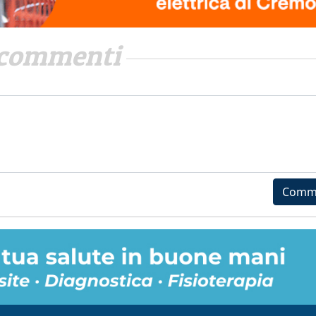
commenti
Comm