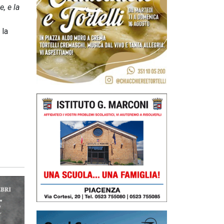
, e la
 la