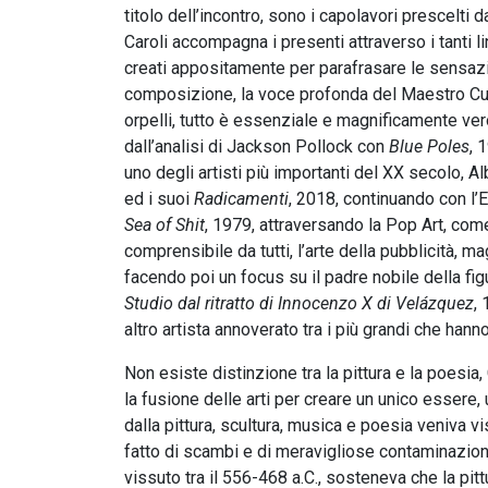
titolo dell’incontro, sono i capolavori prescelti
Caroli accompagna i presenti attraverso i tanti 
creati appositamente per parafrasare le sensazi
composizione, la voce profonda del Maestro Cucc
orpelli, tutto è essenziale e magnificamente ver
dall’analisi di Jackson Pollock con
Blue Poles
, 
uno degli artisti più importanti del XX secolo, Al
ed i suoi
Radicamenti
, 2018, continuando con l’
Sea of Shit
, 1979, attraversando la Pop Art, come
comprensibile da tutti, l’arte della pubblicità, 
facendo poi un focus su il padre nobile della f
Studio dal ritratto di Innocenzo X di Velázquez
,
altro artista annoverato tra i più grandi che han
Non esiste distinzione tra la pittura e la poesi
la fusione delle arti per creare un unico essere, 
dalla pittura, scultura, musica e poesia veniva 
fatto di scambi e di meravigliose contaminazioni
vissuto tra il 556-468 a.C., sosteneva che la pit