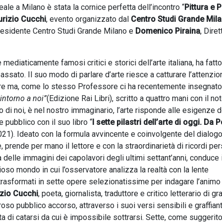
le a Milano è stata la cornice perfetta dell’incontro “
Pittura e 
urizio Cucchi
, evento organizzato dal
Centro Studi Grande Mil
residente Centro Studi Grande Milano e
Domenico Piraina
, Diret
i e mediaticamente famosi critici e storici dell’arte italiana, ha fatto
passato. Il suo modo di parlare d’arte riesce a catturare l’attenzio
ttore ma, come lo stesso Professore ci ha recentemente insegnato
 intorno a noi”
(Edizione Rai Libri), scritto a quattro mani con il no
tro di noi, è nel nostro immaginario, l’arte risponde alle esigenze d
e pubblico con il suo libro “
I sette pilastri dell’arte di oggi. Da 
21). Ideato con la formula avvincente e coinvolgente del dialog
 prende per mano il lettore e con la straordinarietà di ricordi per
delle immagini dei capolavori degli ultimi settant’anni, conduce i
lioso mondo in cui l’osservatore analizza la realtà con la lente
o trasformati in sette opere selezionatissime per indagare l’animo
zio Cucchi
, poeta, giornalista, traduttore e critico letterario di g
oso pubblico accorso, attraverso i suoi versi sensibili e graffian
 di catarsi da cui è impossibile sottrarsi. Sette, come suggerito