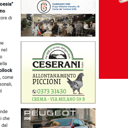
Poesia”
ano
.
tore di
ne
 nel
to
ella
Pollock
o, come
sonali,
l
rande
ti che
 dal