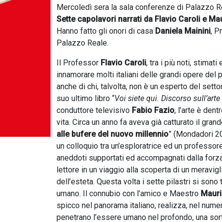
Mercoledì sera la sala conferenze di Palazzo Rea
Sette capolavori narrati da Flavio Caroli e Ma
Hanno fatto gli onori di casa
Daniela Mainini
, P
Palazzo Reale.
Il Professor
Flavio Caroli
, tra i più noti, stimat
innamorare molti italiani delle grandi opere del 
anche di chi, talvolta, non è un esperto del se
suo ultimo libro “
Voi siete qui. Discorso sull’arte
conduttore televisivo
Fabio Fazio
, l’arte è den
vita. Circa un anno fa aveva già catturato il grand
alle bufere del nuovo millennio
” (Mondadori 20
un colloquio tra un’esploratrice ed un professore,
aneddoti supportati ed accompagnati dalla forza 
lettore in un viaggio alla scoperta di un meravig
dell’esteta. Questa volta i sette pilastri si son
umano. Il connubio con l’amico e Maestro
Mauri
spicco nel panorama italiano, realizza, nel numer
penetrano l’essere umano nel profondo, una sorta