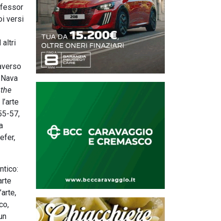
rofessor
i versi
altri
raverso
o Nava
 the
l’arte
55-57,
a
efer,
ntico:
arte
arte,
co,
un