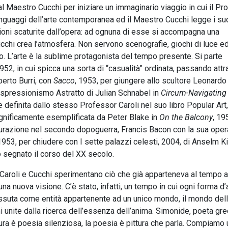
 dal Maestro Cucchi per iniziare un immaginario viaggio in cui il P
linguaggi dell’arte contemporanea ed il Maestro Cucchi legge i suo
oni scaturite dall’opera: ad ognuna di esse si accompagna una
hi crea l’atmosfera. Non servono scenografie, giochi di luce ed 
o. L’arte è la sublime protagonista del tempo presente. Si parte
1952, in cui spicca una sorta di “casualità” ordinata, passando att
berto Burri, con
Sacco
, 1953, per giungere allo scultore Leonard
Espressionismo Astratto di Julian Schnabel in
Circum-Navigating
 definita dallo stesso Professor Caroli nel suo libro Popular Art, 
magnificamente esemplificata da Peter Blake in
On the Balcony
, 19
igurazione nel secondo dopoguerra, Francis Bacon con la sua oper
 1953, per chiudere con I sette palazzi celesti, 2004, di Anselm Ki
no segnato il corso del XX secolo.
a, Caroli e Cucchi sperimentano ciò che già apparteneva al tempo a
una nuova visione. C’è stato, infatti, un tempo in cui ogni forma d’
vissuta come entità appartenente ad un unico mondo, il mondo dell’
 unite dalla ricerca dell’essenza dell’anima. Simonide, poeta gre
tura è poesia silenziosa, la poesia è pittura che parla. Compiamo 