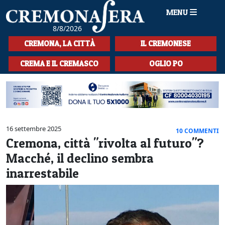
MENU
8/8/2026
HOME
CREMONA, LA CITTÀ
IL CREMONESE
CRONACA
CREMA E IL CREMASCO
OGLIO PO
SPORT
LA MUSICA
CULTURA
16 settembre 2025
10 COMMENTI
Cremona, città "rivolta al futuro"?
LA STORIA
Macché, il declino sembra
SPETTACOLI
inarrestabile
L'EDITORIALE
SEZIONI