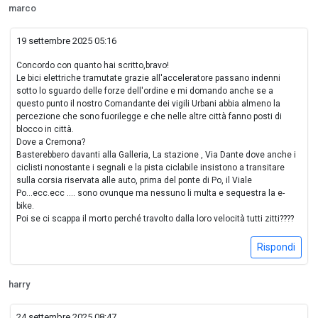
marco
19 settembre 2025 05:16
Concordo con quanto hai scritto,bravo!
Le bici elettriche tramutate grazie all'acceleratore passano indenni
sotto lo sguardo delle forze dell'ordine e mi domando anche se a
questo punto il nostro Comandante dei vigili Urbani abbia almeno la
percezione che sono fuorilegge e che nelle altre città fanno posti di
blocco in città.
Dove a Cremona?
Basterebbero davanti alla Galleria, La stazione , Via Dante dove anche i
ciclisti nonostante i segnali e la pista ciclabile insistono a transitare
sulla corsia riservata alle auto, prima del ponte di Po, il Viale
Po...ecc.ecc .... sono ovunque ma nessuno li multa e sequestra la e-
bike.
Poi se ci scappa il morto perché travolto dalla loro velocità tutti zitti????
Rispondi
harry
24 settembre 2025 08:47