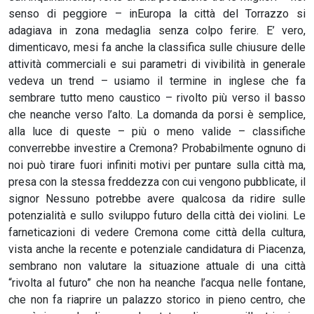
senso di peggiore – inEuropa la città del Torrazzo si
adagiava in zona medaglia senza colpo ferire. E’ vero,
dimenticavo, mesi fa anche la classifica sulle chiusure delle
attività commerciali e sui parametri di vivibilità in generale
vedeva un trend – usiamo il termine in inglese che fa
sembrare tutto meno caustico – rivolto più verso il basso
che neanche verso l’alto. La domanda da porsi è semplice,
alla luce di queste – più o meno valide – classifiche
converrebbe investire a Cremona? Probabilmente ognuno di
noi può tirare fuori infiniti motivi per puntare sulla città ma,
presa con la stessa freddezza con cui vengono pubblicate, il
signor Nessuno potrebbe avere qualcosa da ridire sulle
potenzialità e sullo sviluppo futuro della città dei violini. Le
farneticazioni di vedere Cremona come città della cultura,
vista anche la recente e potenziale candidatura di Piacenza,
sembrano non valutare la situazione attuale di una città
“rivolta al futuro” che non ha neanche l’acqua nelle fontane,
che non fa riaprire un palazzo storico in pieno centro, che