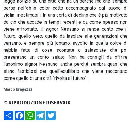
legge notizie su una città che ha un perché ma che sembra
persa nell’oblio color cotto accompagnato dal suono di
violini inestimabili. In una sorta di declino che è più motivato
da ciò che accade in tempi recenti e da come spesso non
viene affrontato, il signor Nessuno si rende conto che il
futuro, quello vero, quello da lasciare alle generazioni che
verranno, è sempre più lontano, avvolto in quella coltre di
nebbia fatta di cose scontate o tralasciate che poi
presentano un conto salato. Non ha consigli da offrire
l’anonimo signor Nessuno, anche perché sembra quasi che
siano fastidiosi per quell’equilibrio che viene raccontato
come quello di una città “rivolta al futuro”.
Marco Bragazzi
© RIPRODUZIONE RISERVATA
Condividi
Facebook
WhatsApp
Telegram
Twitter