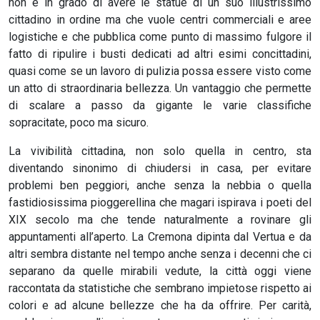
non è in grado di avere le statue di un suo illustrissimo
cittadino in ordine ma che vuole centri commerciali e aree
logistiche e che pubblica come punto di massimo fulgore il
fatto di ripulire i busti dedicati ad altri esimi concittadini,
quasi come se un lavoro di pulizia possa essere visto come
un atto di straordinaria bellezza. Un vantaggio che permette
di scalare a passo da gigante le varie classifiche
sopracitate, poco ma sicuro.
La vivibilità cittadina, non solo quella in centro, sta
diventando sinonimo di chiudersi in casa, per evitare
problemi ben peggiori, anche senza la nebbia o quella
fastidiosissima pioggerellina che magari ispirava i poeti del
XIX secolo ma che tende naturalmente a rovinare gli
appuntamenti all’aperto. La Cremona dipinta dal Vertua e da
altri sembra distante nel tempo anche senza i decenni che ci
separano da quelle mirabili vedute, la città oggi viene
raccontata da statistiche che sembrano impietose rispetto ai
colori e ad alcune bellezze che ha da offrire. Per carità,