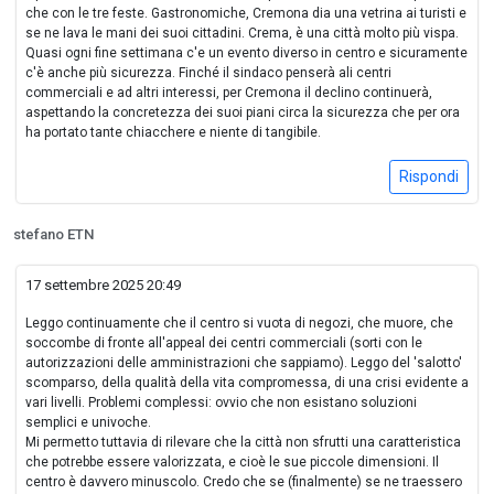
che con le tre feste. Gastronomiche, Cremona dia una vetrina ai turisti e
se ne lava le mani dei suoi cittadini. Crema, è una città molto più vispa.
Quasi ogni fine settimana c'e un evento diverso in centro e sicuramente
c'è anche più sicurezza. Finché il sindaco penserà ali centri
commerciali e ad altri interessi, per Cremona il declino continuerà,
aspettando la concretezza dei suoi piani circa la sicurezza che per ora
ha portato tante chiacchere e niente di tangibile.
Rispondi
stefano ETN
17 settembre 2025 20:49
Leggo continuamente che il centro si vuota di negozi, che muore, che
soccombe di fronte all'appeal dei centri commerciali (sorti con le
autorizzazioni delle amministrazioni che sappiamo). Leggo del 'salotto'
scomparso, della qualità della vita compromessa, di una crisi evidente a
vari livelli. Problemi complessi: ovvio che non esistano soluzioni
semplici e univoche.
Mi permetto tuttavia di rilevare che la città non sfrutti una caratteristica
che potrebbe essere valorizzata, e cioè le sue piccole dimensioni. Il
centro è davvero minuscolo. Credo che se (finalmente) se ne traessero