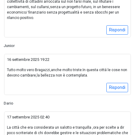
collettività di cittadini arroccata sul non farsi male, sul rifiutare i
cambiamenti, sul cullarsi,senza un progetto futuro, in un benessere
economico/ finanziario senza progettualità e senza sbocchi per un
rilancio positivo.
Rispondi
Junior
16 settembre 2025 19:22
Tutto molto vero Bragazzi,anche molto triste.In questa cittá le cose non
devono cambiare,la bellezza non è contemplata.
Rispondi
Dario
17 settembre 2025 02:40
La città che era considerata un salotto e tranquilla ,ora per scelte a dir
poco scriteriate di chi dovrebbe gestire e le situazioni problematiche che