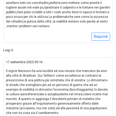
assillano tutti noi concittadini,preferiscono mettere come priorità il
togliere aiuole nel viale po,ripristinare il calpestio e le fontane nei giardini
pubblici,fare piste ciclabili a tutti i costi anche dove lo spazio è limitato e
poco sicuro per chi le utilizza.Le problematiche vere come la sicurezza
dei cittadini,la pulizia della città ,la viabilità restano solo parole al vento
,mentre i problemi veri restano .
Rispondi
Luigi S
17 settembre 2025 05:16
Il signor Nessuno ha una lucidità ed una visione che mancano da anni
alla città di Stradivari. Qui 'brillano' come eccellenze al contrario la
presunzione di una politica più sinistrata che di sinistra. Lo dimostrano
le strade che somigliano più ad un percorso di guerra che ad un
esempio di visibilità; lo dimostra l'economia (boccheggiante); lo denota
la cultura autoreferenziale e autoplaudente nel rimescolare ricette mal
riuscite. A questo si aggiunga il desolante primato di malattie che
prosperano grazie all'inquinamento generosamente offerto dalle
industrie (acciaierie, ma non solo) ed alla passività di una popolazione
che non sa cosa sia il cambiamento.