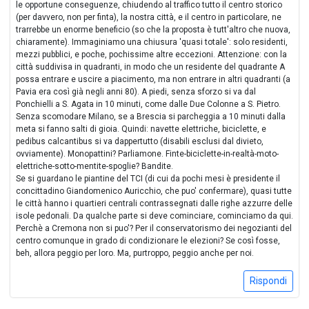
le opportune conseguenze, chiudendo al traffico tutto il centro storico
(per davvero, non per finta), la nostra città, e il centro in particolare, ne
trarrebbe un enorme beneficio (so che la proposta è tutt'altro che nuova,
chiaramente). Immaginiamo una chiusura 'quasi totale': solo residenti,
mezzi pubblici, e poche, pochissime altre eccezioni. Attenzione: con la
città suddivisa in quadranti, in modo che un residente del quadrante A
possa entrare e uscire a piacimento, ma non entrare in altri quadranti (a
Pavia era così già negli anni 80). A piedi, senza sforzo si va dal
Ponchielli a S. Agata in 10 minuti, come dalle Due Colonne a S. Pietro.
Senza scomodare Milano, se a Brescia si parcheggia a 10 minuti dalla
meta si fanno salti di gioia. Quindi: navette elettriche, biciclette, e
pedibus calcantibus si va dappertutto (disabili esclusi dal divieto,
ovviamente). Monopattini? Parliamone. Finte-biciclette-in-realtà-moto-
elettriche-sotto-mentite-spoglie? Bandite.
Se si guardano le piantine del TCI (di cui da pochi mesi è presidente il
concittadino Giandomenico Auricchio, che puo' confermare), quasi tutte
le città hanno i quartieri centrali contrassegnati dalle righe azzurre delle
isole pedonali. Da qualche parte si deve cominciare, cominciamo da qui.
Perchè a Cremona non si puo'? Per il conservatorismo dei negozianti del
centro comunque in grado di condizionare le elezioni? Se così fosse,
beh, allora peggio per loro. Ma, purtroppo, peggio anche per noi.
Rispondi