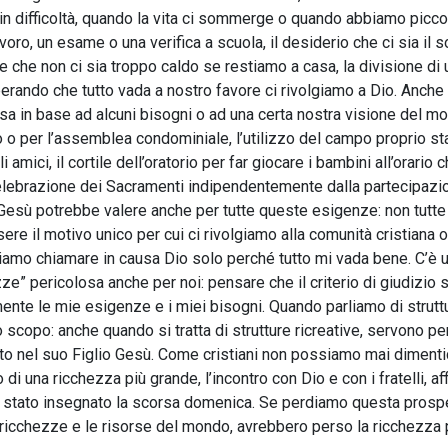
n difficoltà, quando la vita ci sommerge o quando abbiamo picco
oro, un esame o una verifica a scuola, il desiderio che ci sia il s
e che non ci sia troppo caldo se restiamo a casa, la divisione di 
perando che tutto vada a nostro favore ci rivolgiamo a Dio. Anche 
sa in base ad alcuni bisogni o ad una certa nostra visione del mo
 o per l’assemblea condominiale, l’utilizzo del campo proprio st
amici, il cortile dell’oratorio per far giocare i bambini all’orario c
celebrazione dei Sacramenti indipendentemente dalla partecipazi
Gesù potrebbe valere anche per tutte queste esigenze: non tutt
e il motivo unico per cui ci rivolgiamo alla comunità cristiana o
iamo chiamare in causa Dio solo perché tutto mi vada bene. C’è 
zze” pericolosa anche per noi: pensare che il criterio di giudizio si
amente le mie esigenze e i miei bisogni. Quando parliamo di strutt
 scopo: anche quando si tratta di strutture ricreative, servono pe
tato nel suo Figlio Gesù. Come cristiani non possiamo mai dimenti
 una ricchezza più grande, l’incontro con Dio e con i fratelli, af
è stato insegnato la scorsa domenica. Se perdiamo questa prospe
 ricchezze e le risorse del mondo, avrebbero perso la ricchezza 