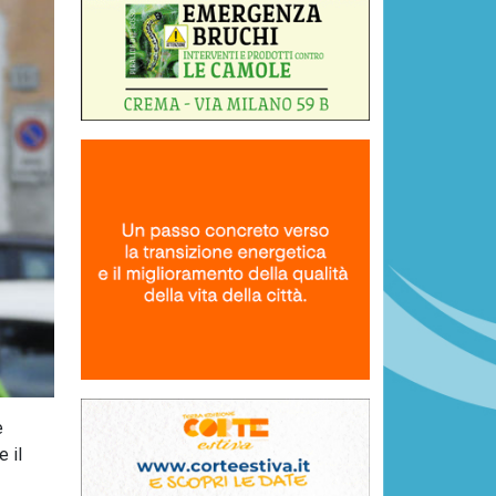
e
 il