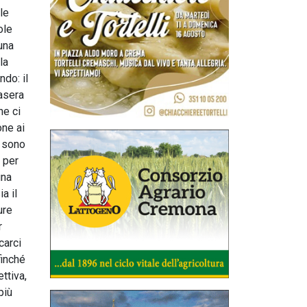
le
ole
una
la
ndo: il
asera
he ci
one ai
e sono
 per
una
a il
ure
r
carci
finché
ttiva,
più