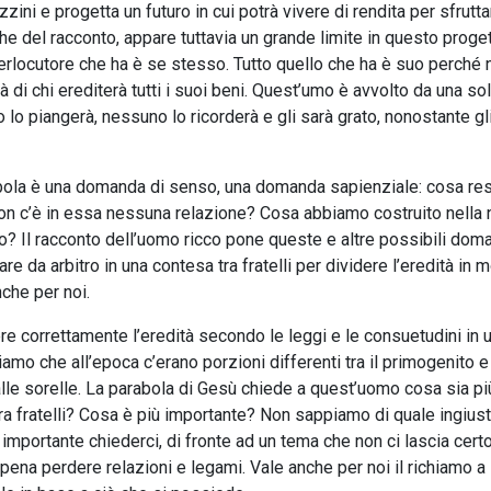
ini e progetta un futuro in cui potrà vivere di rendita per sfrutta
ighe del racconto, appare tuttavia un grande limite in questo proget
erlocutore che ha è se stesso. Tutto quello che ha è suo perché 
tà di chi erediterà tutti i suoi beni. Quest’umo è avvolto da una so
o lo piangerà, nessuno lo ricorderà e gli sarà grato, nonostante gl
bola è una domanda di senso, una domanda sapienziale: cosa re
 non c’è in essa nessuna relazione? Cosa abbiamo costruito nella 
 Il racconto dell’uomo ricco pone queste e altre possibili dom
re da arbitro in una contesa tra fratelli per dividere l’eredità in 
he per noi.
e correttamente l’eredità secondo le leggi e le consuetudini in 
mo che all’epoca c’erano porzioni differenti tra il primogenito e g
alle sorelle. La parabola di Gesù chiede a quest’uomo cosa sia pi
tra fratelli? Cosa è più importante? Non sappiamo di quale ingiust
 importante chiederci, di fronte ad un tema che non ci lascia cert
la pena perdere relazioni e legami. Vale anche per noi il richiamo a