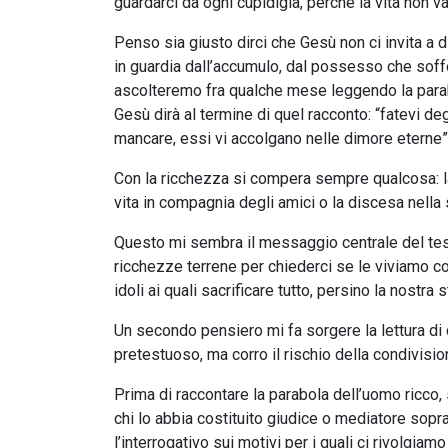
guardarci da ogni cupidigia, perché la vita non v
Penso sia giusto dirci che Gesù non ci invita a d
in guardia dall’accumulo, dal possesso che soffo
ascolteremo fra qualche mese leggendo la parab
Gesù dirà al termine di quel racconto: “fatevi d
mancare, essi vi accolgano nelle dimore eterne”
Con la ricchezza si compera sempre qualcosa: la
vita in compagnia degli amici o la discesa nella s
Questo mi sembra il messaggio centrale del testo
ricchezze terrene per chiederci se le viviamo
idoli ai quali sacrificare tutto, persino la nostra 
Un secondo pensiero mi fa sorgere la lettura di
pretestuoso, ma corro il rischio della condivisi
Prima di raccontare la parabola dell’uomo ricco,
chi lo abbia costituito giudice o mediatore sop
l’interrogativo sui motivi per i quali ci rivolgiam