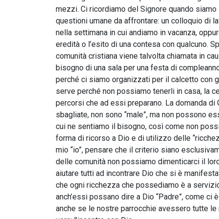
mezzi. Ci ricordiamo del Signore quando siamo i
questioni umane da affrontare: un colloquio di lav
nella settimana in cui andiamo in vacanza, oppur
eredità o l’esito di una contesa con qualcuno. S
comunità cristiana viene talvolta chiamata in cau
bisogno di una sala per una festa di compleanno
perché ci siamo organizzati per il calcetto con gli 
serve perché non possiamo tenerli in casa, la 
percorsi che ad essi preparano. La domanda di 
sbagliate, non sono “male”, ma non possono esser
cui ne sentiamo il bisogno, così come non poss
forma di ricorso a Dio e di utilizzo delle “ricche
mio “io”, pensare che il criterio siano esclusiv
delle comunità non possiamo dimenticarci il loro
aiutare tutti ad incontrare Dio che si è manifes
che ogni ricchezza che possediamo è a servizio di
anch’essi possano dire a Dio “Padre”, come ci 
anche se le nostre parrocchie avessero tutte le