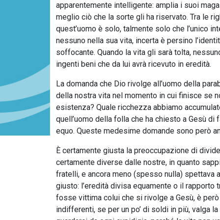
apparentemente intelligente: amplia i suoi magazz
meglio ciò che la sorte gli ha riservato. Tra le r
quest’uomo è solo, talmente solo che l’unico int
nessuno nella sua vita, incerta è persino l’identi
soffocante. Quando la vita gli sarà tolta, nessun
ingenti beni che da lui avrà ricevuto in eredità.
La domanda che Dio rivolge all’uomo della para
della nostra vita nel momento in cui finisce se
esistenza? Quale ricchezza abbiamo accumulato?
quell’uomo della folla che ha chiesto a Gesù di fa
equo. Queste medesime domande sono però anc
È certamente giusta la preoccupazione di divider
certamente diverse dalle nostre, in quanto sappia
fratelli, e ancora meno (spesso nulla) spettava 
giusto: l’eredità divisa equamente o il rapporto 
fosse vittima colui che si rivolge a Gesù, è però
indifferenti, se per un po’ di soldi in più, valga 