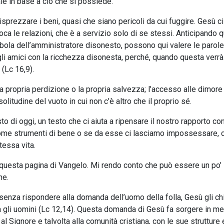
ale in base a ciò che si possiede.
isprezzare i beni, quasi che siano pericoli da cui fuggire. Gesù c
ca le relazioni, che è a servizio solo di se stessi. Anticipando 
ola dell’amministratore disonesto, possono qui valere le parol
egli amici con la ricchezza disonesta, perché, quando questa verrà
 (Lc 16,9).
 propria perdizione o la propria salvezza; l’accesso alle dimore
olitudine del vuoto in cui non c’è altro che il proprio sé.
 di oggi, un testo che ci aiuta a ripensare il nostro rapporto con
 come strumenti di bene o se da esse ci lasciamo impossessare,
stessa vita.
 questa pagina di Vangelo. Mi rendo conto che può essere un po’
one.
 senza rispondere alla domanda dell’uomo della folla, Gesù gli c
ra gli uomini (Lc 12,14). Questa domanda di Gesù fa sorgere in me
o al Signore e talvolta alla comunità cristiana, con le sue strutture 