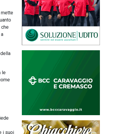
i mette
quanto
e che
 a
 della
 le
 come
hiede
e i suoi