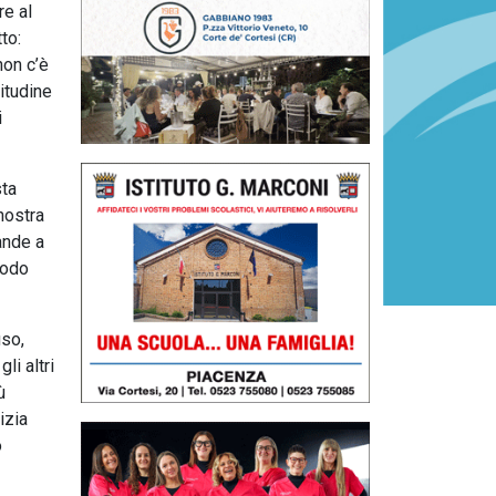
re al
to:
non c’è
litudine
i
sta
nostra
ande a
modo
uso,
li altri
ù
izia
o