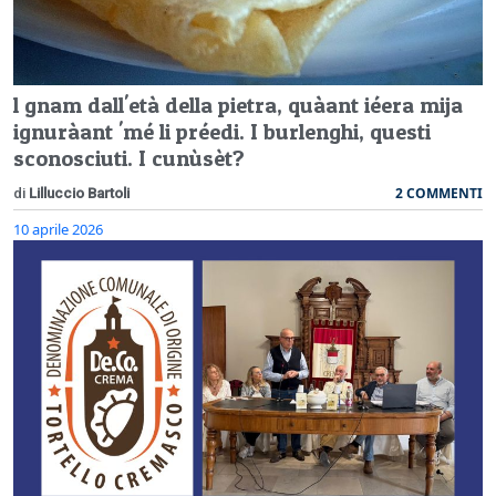
l gnam dall'età della pietra, quàant iéera mija
ignuràant 'mé li préedi. I burlenghi, questi
sconosciuti. I cunùsèt?
2 COMMENTI
di
Lilluccio Bartoli
10 aprile 2026