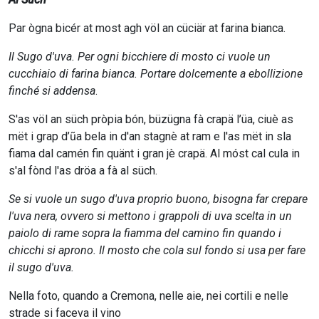
Par ògna bicér at most agh völ an cüciär at farina bianca.
Il Sugo d'uva. Per ogni bicchiere di mosto ci vuole un
cucchiaio di farina bianca. Portare dolcemente a ebollizione
finché si addensa
.
S'as völ an süch pròpia bón, büzügna fà crapä l’üa, ciuè as
mët i grap d’ũa bela in d'an stagnè at ram e l'as mët in sla
fiama dal camén fin quänt i gran jè crapä. Al móst cal cula in
s'al fònd l'as dröa a fà al süch.
Se si vuole un sugo d'uva proprio buono, bisogna far crepare
l'uva nera, ovvero si mettono i grappoli di uva scelta in un
paiolo di rame sopra la fiamma del camino fin quando i
chicchi si aprono. Il mosto che cola sul fondo si usa per fare
il sugo d'uva.
Nella foto, quando a Cremona, nelle aie, nei cortili e nelle
strade si faceva il vino