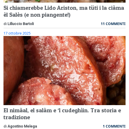
Si chiamerebbe Lido Ariston, ma tüti i la ciàma
èl Salès (e non piangente!)
11 COMMENTI
di
Lilluccio Bartoli
17 ottobre 2025
El nimàal, el salàm e ‘l cudeghìin. Tra storia e
tradizione
1 COMMENTI
di
Agostino Melega