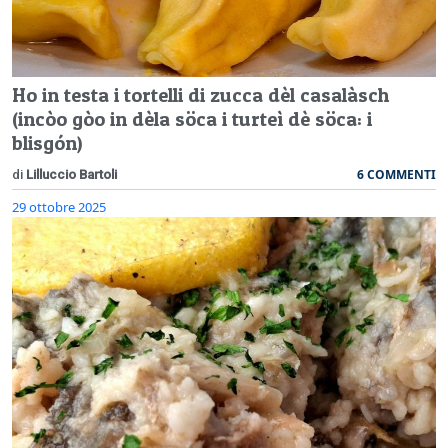
Ho in testa i tortelli di zucca dèl casalàsch
(incòo gòo in dèla söca i turteì dè söca: i
blisgón)
6 COMMENTI
di
Lilluccio Bartoli
29 ottobre 2025