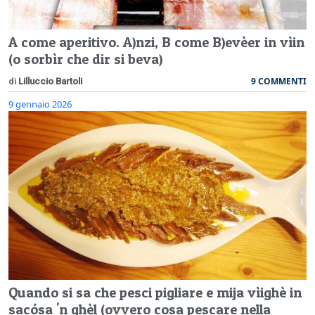
A come aperitivo. A)nzi, B come B)evèer in vìin
(o sorbìr che dir si beva)
9 COMMENTI
di
Lilluccio Bartoli
9 gennaio 2026
Quando si sa che pesci pigliare e mija vìighè in
sacósa 'n ghèl (ovvero cosa pescare nella