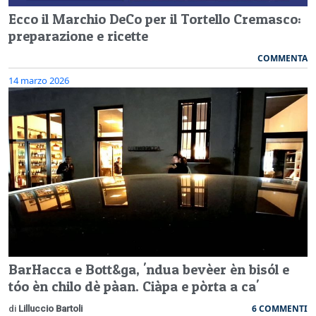
Ecco il Marchio DeCo per il Tortello Cremasco:
preparazione e ricette
COMMENTA
14 marzo 2026
BarHacca e Bott&ga, 'ndua bevèer èn bisól e
tóo èn chilo dè pàan. Ciàpa e pòrta a ca'
6 COMMENTI
di
Lilluccio Bartoli