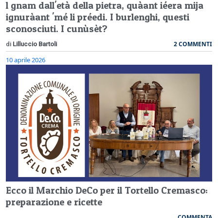
l gnam dall'età della pietra, quàant iéera mija
ignuràant 'mé li préedi. I burlenghi, questi
sconosciuti. I cunùsèt?
2 COMMENTI
di
Lilluccio Bartoli
10 aprile 2026
Ecco il Marchio DeCo per il Tortello Cremasco:
preparazione e ricette
COMMENTA