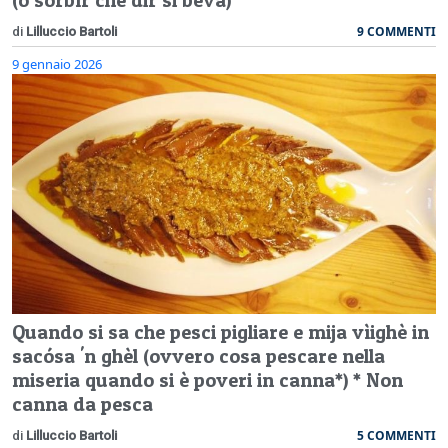
(o sorbìr che dir si beva)
9 COMMENTI
di
Lilluccio Bartoli
9 gennaio 2026
Quando si sa che pesci pigliare e mija vìighè in
sacósa 'n ghèl (ovvero cosa pescare nella
miseria quando si è poveri in canna*) * Non
canna da pesca
5 COMMENTI
di
Lilluccio Bartoli