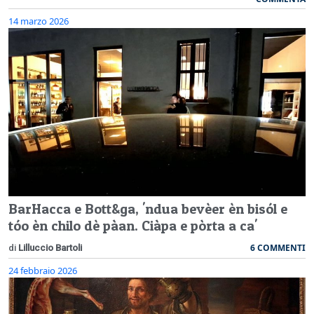
14 marzo 2026
BarHacca e Bott&ga, 'ndua bevèer èn bisól e
tóo èn chilo dè pàan. Ciàpa e pòrta a ca'
6 COMMENTI
di
Lilluccio Bartoli
24 febbraio 2026