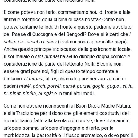
E come poteva non farlo, commentiamo noi, di fronte a tale
animale totemico della cucina di casa nostra? Come non
poteva cantarne le lodi, di fronte a questo padrone assoluto
del Paese di Cuccagna e del Bengodi? Dove si è certi che
i
salàm j è tacàat a li sées
(i salami sono appesi alle siepi).
Anche questo principe indiscusso della gastronomia locale,
il sor maiale o
sior nimàal
ha avuto dunque degna cornice e
considerazione da parte del letterato Nolli. E come non
essere grati pure noi, figli di questo tempo corrente e
bislacco,
al nimàal
, al
ròi
, chiamato pure nei vari vernacoli
padani
maièl
,
pòrch
,
porsél
,
pursé
,
purzèl
,
gogìn
,
gugio
l,
sì
,
hì
,
nì
,
ninàt
,
ninéin
,
busgàt
e in tanti altri modi.
Come non essere riconoscenti al Buon Dio, a Madre Natura,
e alla Tradizione per il dono che gli elementi costitutivi del
mondo hanno fatto alla tavola cremonese, dove il salame è
un’opera somma, un’opera d’ingegno e di arte, per la
morbidezza, la pastosità e il flusso aromatico, e dove pure il