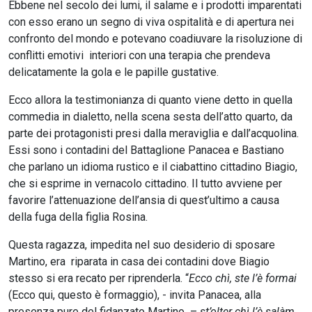
Ebbene nel secolo dei lumi, il salame e i prodotti imparentati
con esso erano un segno di viva ospitalità e di apertura nei
confronto del mondo e potevano coadiuvare la risoluzione di
conflitti emotivi interiori con una terapia che prendeva
delicatamente la gola e le papille gustative.
Ecco allora la testimonianza di quanto viene detto in quella
commedia in dialetto, nella scena sesta dell’atto quarto, da
parte dei protagonisti presi dalla meraviglia e dall’acquolina.
Essi sono i contadini del Battaglione Panacea e Bastiano
che parlano un idioma rustico e il ciabattino cittadino Biagio,
che si esprime in vernacolo cittadino. Il tutto avviene per
favorire l’attenuazione dell’ansia di quest’ultimo a causa
della fuga della figlia Rosina.
Questa ragazza, impedita nel suo desiderio di sposare
Martino, era riparata in casa dei contadini dove Biagio
stesso si era recato per riprenderla. “
Ecco chì, ste l’è formai
(Ecco qui, questo è formaggio), - invita Panacea, alla
presenza pure del fidanzato Martino –
st’olter chì l’è salàm