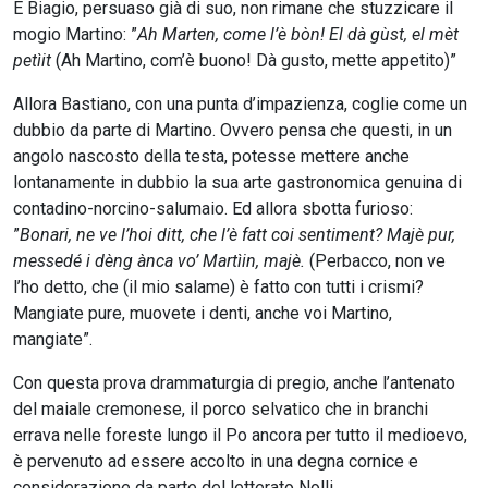
E Biagio, persuaso già di suo, non rimane che stuzzicare il
mogio Martino: ”
Ah Marten, come l’è bòn! El dà gùst, el mèt
petìit
(Ah Martino, com’è buono! Dà gusto, mette appetito)”
Allora Bastiano, con una punta d’impazienza, coglie come un
dubbio da parte di Martino. Ovvero pensa che questi, in un
angolo nascosto della testa, potesse mettere anche
lontanamente in dubbio la sua arte gastronomica genuina di
contadino-norcino-salumaio. Ed allora sbotta furioso:
”
Bonari, ne ve l’hoi ditt, che l’è fatt coi sentiment? Majè pur,
messedé i dèng ànca vo’ Martìin, majè.
(Perbacco, non ve
l’ho detto, che (il mio salame) è fatto con tutti i crismi?
Mangiate pure, muovete i denti, anche voi Martino,
mangiate”.
Con questa prova drammaturgia di pregio, anche l’antenato
del maiale cremonese, il porco selvatico che in branchi
errava nelle foreste lungo il Po ancora per tutto il medioevo,
è pervenuto ad essere accolto in una degna cornice e
considerazione da parte del letterato Nolli.