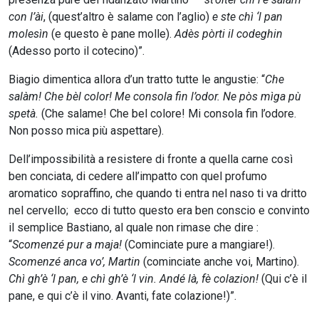
con l’ài
, (quest’altro è salame con l’aglio)
e ste chì ‘l pan
molesìn
(e questo è pane molle).
Adès pòrti il codeghin
(Adesso porto il cotecino)”.
Biagio dimentica allora d’un tratto tutte le angustie: “
Che
salàm! Che bèl color! Me consola fin l’odor. Ne pòs mìga pù
spetà.
(Che salame! Che bel colore! Mi consola fin l’odore.
Non posso mica più aspettare).
Dell’impossibilità a resistere di fronte a quella carne così
ben conciata, di cedere all’impatto con quel profumo
aromatico sopraffino, che quando ti entra nel naso ti va dritto
nel cervello; ecco di tutto questo era ben conscio e convinto
il semplice Bastiano, al quale non rimase che dire :
“
Scomenzé pur a maja!
(Cominciate pure a mangiare!).
Scomenzé anca vo’, Martin
(cominciate anche voi, Martino).
Chì gh’è ‘l pan, e chì gh’è ‘l vin. Andé là, fè colazion!
(Qui c’è il
pane, e qui c’è il vino. Avanti, fate colazione!)”.