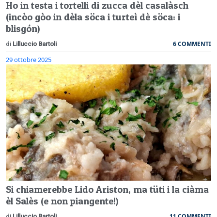
Ho in testa i tortelli di zucca dèl casalàsch
(incòo gòo in dèla söca i turteì dè söca: i
blisgón)
6 COMMENTI
di
Lilluccio Bartoli
29 ottobre 2025
Si chiamerebbe Lido Ariston, ma tüti i la ciàma
èl Salès (e non piangente!)
11 COMMENTI
di
Lilluccio Bartoli