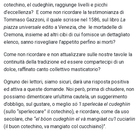
cotechino, el cudeghìin, raggiunge livelli e picchi
d’eccellenza? E come non ricordare la testimonianza di
Tommaso Gazzoni, il quale scrisse nel 1586, sul libro
La
piazza universale
edito a Venezia, che le mortadelle di
Cremona, insieme ad altri cibi di cui fornisce un dettagliato
elenco, sanno risvegliare l’appetito perfino ai morti?
Come non ricordare e non attualizzare sulle nostre tavole la
continuità della tradizione ed essere compartecipi di un
dolce, raffinato canto collettivo masticatorio?
Ognuno dei lettori, siamo sicuri, darà una risposta positiva
ed attiva a queste domande. Noi però, prima di chiudere, non
possiamo dimenticare un’ultima cautela, un suggerimento
d’obbligo, sul gustare, o meglio
sö ’l sperlecàa el cudeghìin
(sullo “sperleccare” il cotechino), e ricordare, come da uso
secolare, che
“el bòon cudeghìin el và mangiàat cu’l cuciarìin
(il buon cotechino, va mangiato col cucchiaino)”.