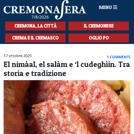
MENU
7/8/2026
HOME
CREMONA, LA CITTÀ
IL CREMONESE
CRONACA
CREMA E IL CREMASCO
OGLIO PO
SPORT
17 ottobre 2025
1 COMMENTI
LA MUSICA
El nimàal, el salàm e ‘l cudeghìin. Tra
storia e tradizione
CULTURA
LA STORIA
SPETTACOLI
L'EDITORIALE
SEZIONI