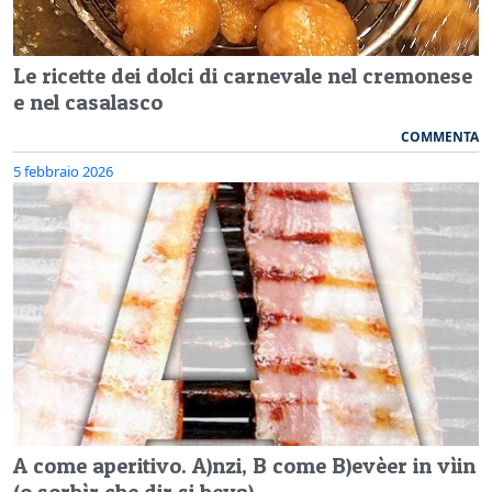
Le ricette dei dolci di carnevale nel cremonese
e nel casalasco
COMMENTA
5 febbraio 2026
A come aperitivo. A)nzi, B come B)evèer in vìin