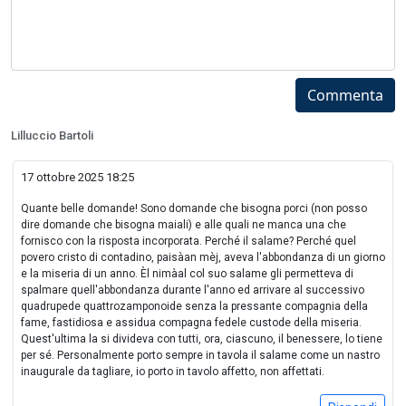
Commenta
Lilluccio Bartoli
17 ottobre 2025 18:25
Quante belle domande! Sono domande che bisogna porci (non posso
dire domande che bisogna maiali) e alle quali ne manca una che
fornisco con la risposta incorporata. Perché il salame? Perché quel
povero cristo di contadino, paisàan mèj, aveva l'abbondanza di un giorno
e la miseria di un anno. Èl nimàal col suo salame gli permetteva di
spalmare quell'abbondanza durante l'anno ed arrivare al successivo
quadrupede quattrozamponoide senza la pressante compagnia della
fame, fastidiosa e assidua compagna fedele custode della miseria.
Quest'ultima la si divideva con tutti, ora, ciascuno, il benessere, lo tiene
per sé. Personalmente porto sempre in tavola il salame come un nastro
inaugurale da tagliare, io porto in tavolo affetto, non affettati.