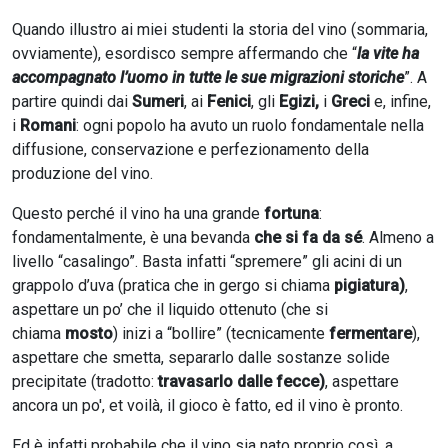
Quando illustro ai miei studenti la storia del vino (sommaria,
ovviamente), esordisco sempre affermando che “
la vite ha
accompagnato l’uomo in tutte le sue migrazioni storiche
”. A
partire quindi dai
Sumeri
, ai
Fenici
, gli
Egizi,
i
Greci
e, infine,
i
Romani
: ogni popolo ha avuto un ruolo fondamentale nella
diffusione, conservazione e perfezionamento della
produzione del vino.
Questo perché il vino ha una grande
fortuna
:
fondamentalmente, è una bevanda
che si fa da sé
. Almeno a
livello “casalingo”. Basta infatti “spremere” gli acini di un
grappolo d’uva (pratica che in gergo si chiama
pigiatura)
,
aspettare un po’ che il liquido ottenuto (che si
chiama
mosto
) inizi a “bollire” (tecnicamente
fermentare
),
aspettare che smetta, separarlo dalle sostanze solide
precipitate (tradotto:
travasarlo dalle fecce)
, aspettare
ancora un po', et voilà, il gioco è fatto, ed il vino è pronto.
Ed è infatti probabile che il vino sia nato proprio così, a